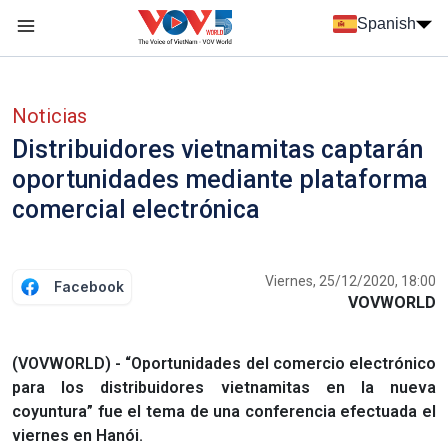
Nhảy đến nội dung
Spanish
Menu trang chủ tiếng Tây Ban Nha
Menu phụ tiếng Tây ban nha
Noticias
Distribuidores vietnamitas captarán
oportunidades mediante plataforma
comercial electrónica
Viernes, 25/12/2020, 18:00
Facebook
VOVWORLD
(VOVWORLD) - “Oportunidades del comercio electrónico
para los distribuidores vietnamitas en la nueva
coyuntura” fue el tema de una conferencia efectuada el
viernes en Hanói.