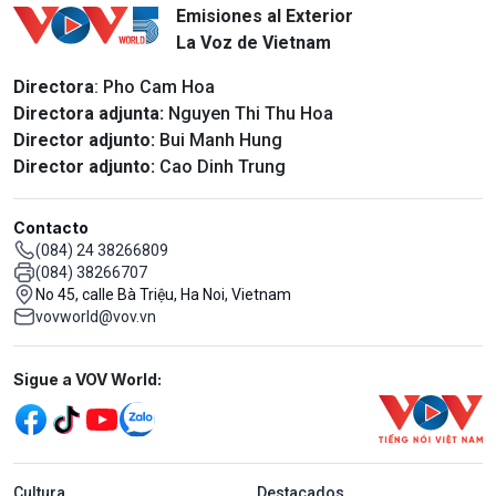
Emisiones al Exterior
La Voz de Vietnam
Directora
: Pho Cam Hoa
Directora adjunta:
Nguyen Thi Thu Hoa
Director adjunto:
Bui Manh Hung
Director adjunto:
Cao Dinh Trung
Contacto
(084) 24 38266809
(084) 38266707
No 45, calle Bà Triệu, Ha Noi, Vietnam
vovworld@vov.vn
Mạng xã hội
Sigue a VOV World:
menu footer tiếng Tây ban nha
Cultura
Destacados