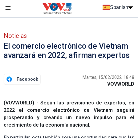
Nhảy đến nội dung
Spanish
Menu trang chủ tiếng Tây Ban Nha
Menu phụ tiếng Tây ban nha
Noticias
El comercio electrónico de Vietnam
avanzará en 2022, afirman expertos
Martes, 15/02/2022, 18:48
Facebook
VOVWORLD
(VOVWORLD) - Según las previsiones de expertos, en
2022 el comercio electrónico de Vietnam seguirá
prosperando y creando un nuevo impulso para el
crecimiento de la economía nacional.
En particular, esta también será una oportunidad para que las