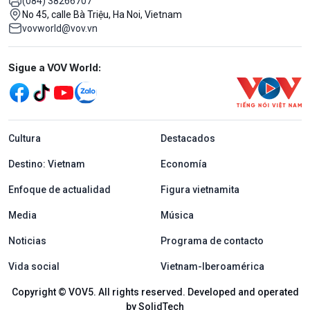
(084) 38266707
No 45, calle Bà Triệu, Ha Noi, Vietnam
vovworld@vov.vn
Mạng xã hội
Sigue a VOV World:
menu footer tiếng Tây ban nha
Cultura
Destacados
Destino: Vietnam
Economía
Enfoque de actualidad
Figura vietnamita
Media
Música
Noticias
Programa de contacto
Vida social
Vietnam-Iberoamérica
Copyright © VOV5. All rights reserved. Developed and operated
by SolidTech