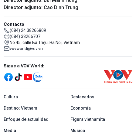
Director adjunto:
Bui Manh Hung
Director adjunto:
Cao Dinh Trung
Contacto
(084) 24 38266809
(084) 38266707
No 45, calle Bà Triệu, Ha Noi, Vietnam
vovworld@vov.vn
Mạng xã hội
Sigue a VOV World:
menu footer tiếng Tây ban nha
Cultura
Destacados
Destino: Vietnam
Economía
Enfoque de actualidad
Figura vietnamita
Media
Música