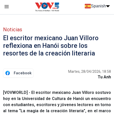
Nhảy đến nội dung
Spanish
Menu trang chủ tiếng Tây Ban Nha
Menu phụ tiếng Tây ban nha
Noticias
El escritor mexicano Juan Villoro
reflexiona en Hanói sobre los
resortes de la creación literaria
Martes, 28/04/2026, 18:58
Facebook
Tu Anh
[VOVWORLD] - El escritor mexicano Juan Villoro sostuvo
hoy en la Universidad de Cultura de Hanói un encuentro
con estudiantes, escritores y jóvenes lectores en torno
al tema “La magia de la creación literaria”, en el marco