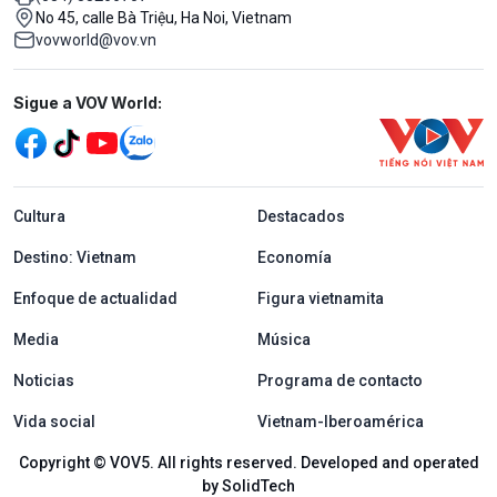
No 45, calle Bà Triệu, Ha Noi, Vietnam
vovworld@vov.vn
Mạng xã hội
Sigue a VOV World:
menu footer tiếng Tây ban nha
Cultura
Destacados
Destino: Vietnam
Economía
Enfoque de actualidad
Figura vietnamita
Media
Música
Noticias
Programa de contacto
Vida social
Vietnam-Iberoamérica
Copyright © VOV5. All rights reserved. Developed and operated
by SolidTech