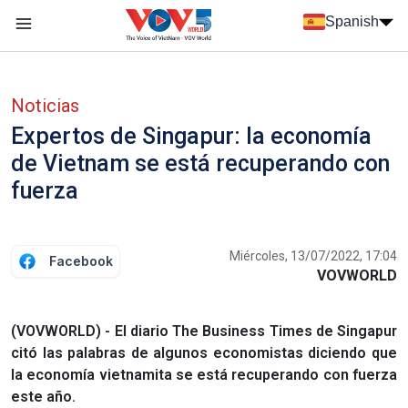
Nhảy đến nội dung
Spanish
Menu trang chủ tiếng Tây Ban Nha
Menu phụ tiếng Tây ban nha
Noticias
Expertos de Singapur: la economía
de Vietnam se está recuperando con
fuerza
Miércoles, 13/07/2022, 17:04
Facebook
VOVWORLD
(VOVWORLD) - El diario The Business Times de Singapur
citó las palabras de algunos economistas diciendo que
la economía vietnamita se está recuperando con fuerza
este año.