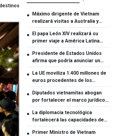
destinos
Máximo dirigente de Vietnam
●
realizará visitas a Australia y
Nueva Zelanda
El papa León XIV realizará su
●
primer viaje a América Latina
como pontífice
Presidente de Estados Unidos
●
afirma que podría anunciar un
acuerdo sobre el estrecho de
La UE moviliza 1.400 millones de
●
Ormuz en las próximas 48 horas
euros procedentes de los
beneficios de activos rusos
Diputados vietnamitas abogan
●
congelados para apoyar a Ucrania
por fortalecer el marco jurídico
para impulsar el crecimiento
La diplomacia tecnológica
●
económico
fortalecerá las capacidades de
desarrollo de Vietnam
Primer Ministro de Vietnam
●