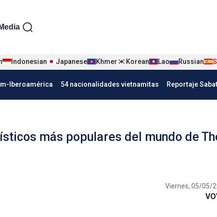
iện tiếng Tây ban nha
Media
n
Indonesian
Japanese
Khmer
Korean
Lao
Russian
S
Nha
am-Iberoamérica
54 nacionalidades vietnamitas
Reportaje Saba
urísticos más populares del mundo de Th
Viernes, 05/05/2
VO