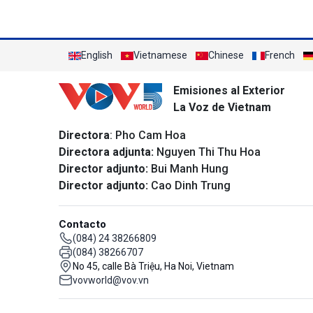
English
Vietnamese
Chinese
French
Emisiones al Exterior
La Voz de Vietnam
Directora
: Pho Cam Hoa
Directora adjunta:
Nguyen Thi Thu Hoa
Director adjunto:
Bui Manh Hung
Director adjunto:
Cao Dinh Trung
Contacto
(084) 24 38266809
(084) 38266707
No 45, calle Bà Triệu, Ha Noi, Vietnam
vovworld@vov.vn