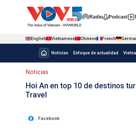
Nhảy đến nội dung
Đa phương t
Radio
Podcast
English
Vietnamese
Chinese
French
Germa
Menu trang chủ tiếng Tây Ban 
Noticias
Enfoque de actualidad
Vietn
Menu phụ tiếng Tây ban nha
Noticias
Hoi An en top 10 de destinos t
Travel
Facebook