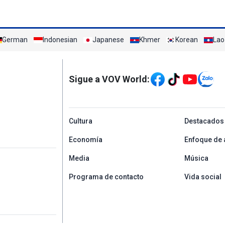
German
Indonesian
Japanese
Khmer
Korean
Lao
Mạng xã hội
Sigue a VOV World:
menu footer tiếng Tâ
Cultura
Destacados
Economía
Enfoque de 
Media
Música
Programa de contacto
Vida social