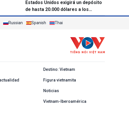
Estados Unidos exigirá un depósito
de hasta 20.000 dólares a los
solicitantes de visado de 50 países
Russian
Spanish
Thai
y ban nha
Destino: Vietnam
actualidad
Figura vietnamita
Noticias
Vietnam-Iberoamérica