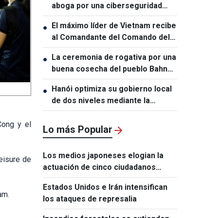
aboga por una ciberseguridad
centrada en las personas
El máximo líder de Vietnam recibe
●
al Comandante del Comando del
Pacífico de Estados Unidos
La ceremonia de rogativa por una
●
buena cosecha del pueblo Bahnar
expresa el anhelo de prosperidad
Hanói optimiza su gobierno local
●
y paz
de dos niveles mediante la
transformación digital
Cong y el
Lo más Popular
Los medios japoneses elogian la
Leisure de
actuación de cinco ciudadanos
vietnamitas tras el terremoto de
Estados Unidos e Irán intensifican
Kumamoto
am.
los ataques de represalia