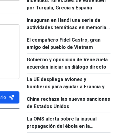
Incendios forestales se extienden
por Turquía, Grecia y España
Inauguran en Hanói una serie de
actividades temáticas en memoria
de Ho Chi Minh y Fidel Castro
El compañero Fidel Castro, gran
amigo del pueblo de Vietnam
Gobierno y oposición de Venezuela
acuerdan iniciar un diálogo directo
La UE despliega aviones y
bomberos para ayudar a Francia y
España a combatir los incendios
rio
China rechaza las nuevas sanciones
forestales
de Estados Unidos
La OMS alerta sobre la inusual
propagación del ébola en la
República Democrática del Congo