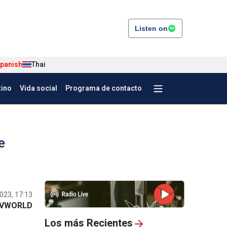
Listen on
panish
Thai
tino
Vida social
Programa de contacto
e
023, 17:13
VWORLD
Los más Recientes