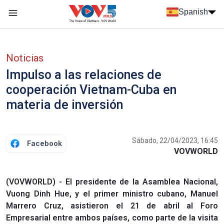
Nhảy đến nội dung
Spanish
Menu trang chủ tiếng Tây Ban Nha
Menu phụ tiếng Tây ban nha
Noticias
Impulso a las relaciones de
cooperación Vietnam-Cuba en
materia de inversión
Sábado, 22/04/2023, 16:45
Facebook
VOVWORLD
(VOVWORLD) - El presidente de la Asamblea Nacional,
Vuong Dinh Hue, y el primer ministro cubano, Manuel
Marrero Cruz, asistieron el 21 de abril al Foro
Empresarial entre ambos países, como parte de la visita