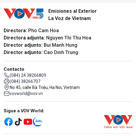
Emisiones al Exterior
La Voz de Vietnam
Directora
: Pho Cam Hoa
Directora adjunta:
Nguyen Thi Thu Hoa
Director adjunto:
Bui Manh Hung
Director adjunto:
Cao Dinh Trung
Contacto
(084) 24 38266809
(084) 38266707
No 45, calle Bà Triệu, Ha Noi, Vietnam
vovworld@vov.vn
Mạng xã hội
Sigue a VOV World: