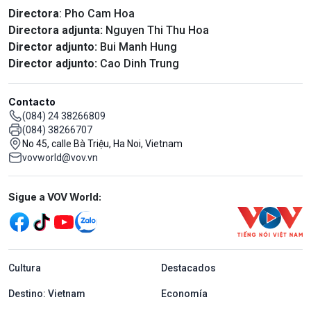
Directora
: Pho Cam Hoa
Directora adjunta:
Nguyen Thi Thu Hoa
Director adjunto:
Bui Manh Hung
Director adjunto:
Cao Dinh Trung
Contacto
(084) 24 38266809
(084) 38266707
No 45, calle Bà Triệu, Ha Noi, Vietnam
vovworld@vov.vn
Mạng xã hội
Sigue a VOV World:
menu footer tiếng Tây ban nha
Cultura
Destacados
Destino: Vietnam
Economía