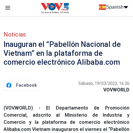
Nhảy đến nội dung
Spanish
Menu trang chủ tiếng Tây Ban Nha
Menu phụ tiếng Tây ban nha
Noticias
Inauguran el “Pabellón Nacional de
Vietnam” en la plataforma de
comercio electrónico Alibaba.com
Sábado, 19/03/2022, 16:26
Facebook
VOVWORLD
(VOVWORLD) - El Departamento de Promoción
Comercial, adscrito al Ministerio de Industria y
Comercio y la plataforma de comercio electrónico
Alibaba.com Vietnam inauguraron el viernes el “Pabellón