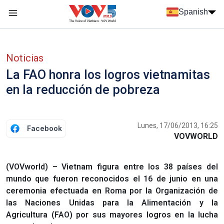
Nhảy đến nội dung
Spanish
Menu trang chủ tiếng Tây Ban Nha
Menu phụ tiếng Tây ban nha
Noticias
La FAO honra los logros vietnamitas
en la reducción de pobreza
Lunes, 17/06/2013, 16:25
Facebook
VOVWORLD
(VOVworld) – Vietnam figura entre los 38 países del
mundo que fueron reconocidos el 16 de junio en una
ceremonia efectuada en Roma por la Organización de
las Naciones Unidas para la Alimentación y la
Agricultura (FAO) por sus mayores logros en la lucha