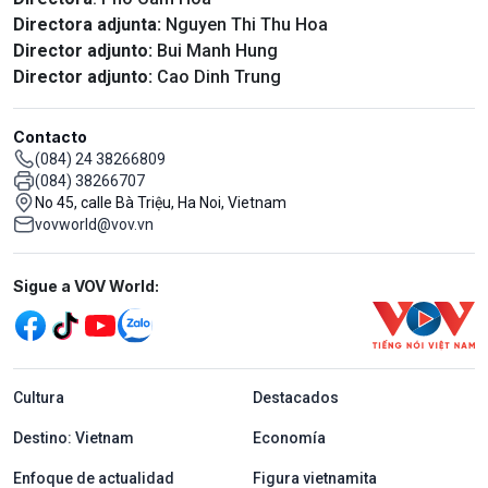
Directora adjunta:
Nguyen Thi Thu Hoa
Director adjunto:
Bui Manh Hung
Director adjunto:
Cao Dinh Trung
Contacto
(084) 24 38266809
(084) 38266707
No 45, calle Bà Triệu, Ha Noi, Vietnam
vovworld@vov.vn
Mạng xã hội
Sigue a VOV World:
menu footer tiếng Tây ban nha
Cultura
Destacados
Destino: Vietnam
Economía
Enfoque de actualidad
Figura vietnamita