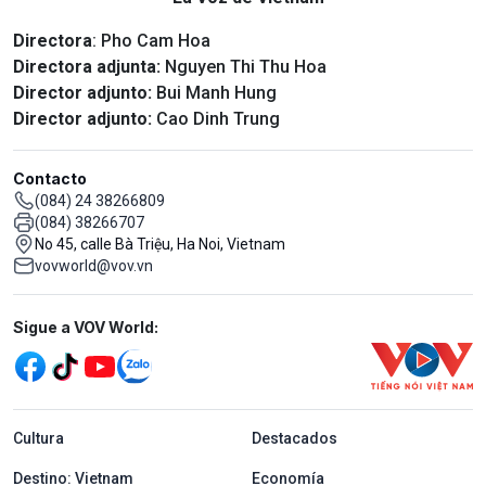
Directora
: Pho Cam Hoa
Directora adjunta:
Nguyen Thi Thu Hoa
Director adjunto:
Bui Manh Hung
Director adjunto:
Cao Dinh Trung
Contacto
(084) 24 38266809
(084) 38266707
No 45, calle Bà Triệu, Ha Noi, Vietnam
vovworld@vov.vn
Mạng xã hội
Sigue a VOV World:
menu footer tiếng Tây ban nha
Cultura
Destacados
Destino: Vietnam
Economía