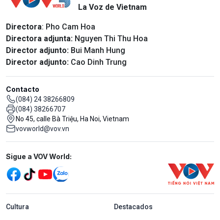
La Voz de Vietnam
Directora
: Pho Cam Hoa
Directora adjunta:
Nguyen Thi Thu Hoa
Director adjunto:
Bui Manh Hung
Director adjunto:
Cao Dinh Trung
Contacto
(084) 24 38266809
(084) 38266707
No 45, calle Bà Triệu, Ha Noi, Vietnam
vovworld@vov.vn
Mạng xã hội
Sigue a VOV World:
menu footer tiếng Tây ban nha
Cultura
Destacados