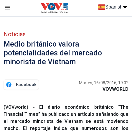
Nhảy đến nội dung
Spanish
Menu trang chủ tiếng Tây Ban Nha
Menu phụ tiếng Tây ban nha
Noticias
Medio británico valora
potencialidades del mercado
minorista de Vietnam
Martes, 16/08/2016, 19:02
Facebook
VOVWORLD
(VOVworld) - El diario económico británico “The
Financial Times” ha publicado un artículo señalando que
el mercado minorista de Vietnam se está moviendo
mucho. El reportaje indica que numerosos son los