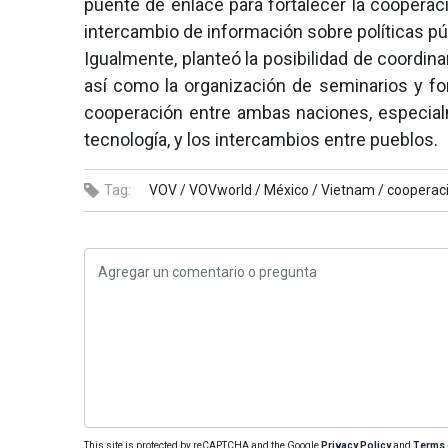
puente de enlace para fortalecer la cooperac
intercambio de información sobre políticas púb
Igualmente, planteó la posibilidad de coordi
así como la organización de seminarios y fo
cooperación entre ambas naciones, especial
tecnología, y los intercambios entre pueblos.
Tag:
VOV /
VOVworld /
México /
Vietnam /
cooperac
This site is protected by reCAPTCHA and the Google
Privacy Policy
and
Terms 