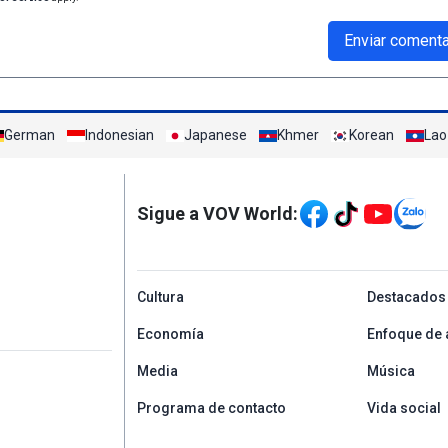
Enviar comenta
German
Indonesian
Japanese
Khmer
Korean
Lao
Mạng xã hội
Sigue a VOV World:
menu footer tiếng Tâ
Cultura
Destacados
Economía
Enfoque de 
Media
Música
Programa de contacto
Vida social