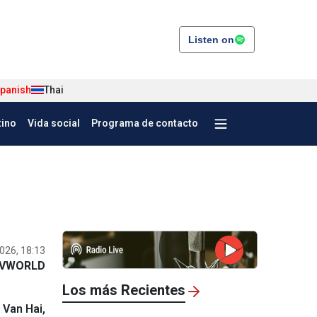
Listen on
panish
Thai
tino
Vida social
Programa de contacto
026, 18:13
VWORLD
Los más Recientes
Van Hai,