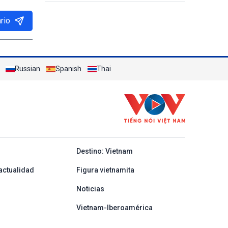
solicitantes de visado de 50 países
rio
Russian
Spanish
Thai
y ban nha
Destino: Vietnam
actualidad
Figura vietnamita
Noticias
Vietnam-Iberoamérica