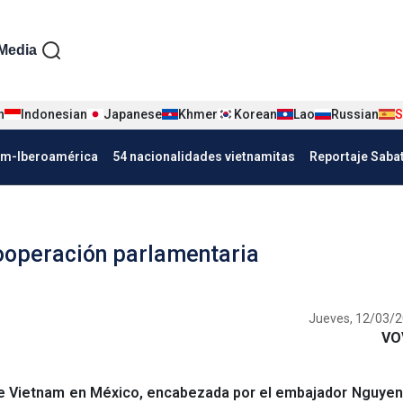
iện tiếng Tây ban nha
Media
n
Indonesian
Japanese
Khmer
Korean
Lao
Russian
S
Nha
am-Iberoamérica
54 nacionalidades vietnamitas
Reportaje Saba
ooperación parlamentaria
Jueves, 12/03/2
VO
e Vietnam en México, encabezada por el embajador Nguyen 