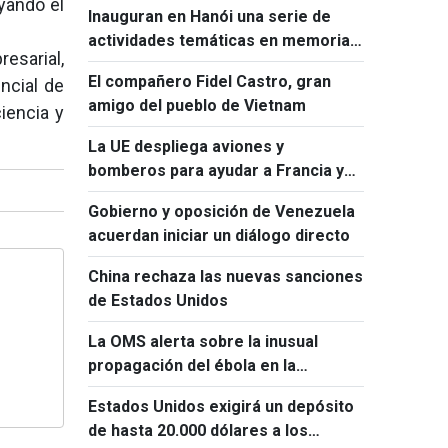
yando el
Inauguran en Hanói una serie de
actividades temáticas en memoria
esarial,
de Ho Chi Minh y Fidel Castro
El compañero Fidel Castro, gran
ncial de
amigo del pueblo de Vietnam
iencia y
La UE despliega aviones y
bomberos para ayudar a Francia y
España a combatir los incendios
Gobierno y oposición de Venezuela
forestales
acuerdan iniciar un diálogo directo
China rechaza las nuevas sanciones
de Estados Unidos
La OMS alerta sobre la inusual
propagación del ébola en la
República Democrática del Congo
Estados Unidos exigirá un depósito
de hasta 20.000 dólares a los