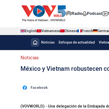
Nhảy đến nội dung
Đa phương t
Radio
Podcast
English
Vietnamese
Chinese
French
Germa
Menu trang chủ tiếng Tây Ban 
Noticias
Enfoque de actualidad
Vietn
Menu phụ tiếng Tây ban nha
Noticias
México y Vietnam robustecen c
Facebook
(VOVWORLD) - Una delegación de la Embajada d