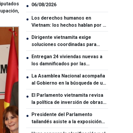
iputados
06/08/2026
●
rupación,
Los derechos humanos en
●
Vietnam: los hechos hablan por sí
solos
Dirigente vietnamita exige
●
soluciones coordinadas para
garantizar la ciberseguridad
Entregan 24 viviendas nuevas a
●
los damnificados por las
inundaciones en Lai Chau
La Asamblea Nacional acompaña
●
al Gobierno en la búsqueda de un
crecimiento de dos dígitos
El Parlamento vietnamita revisa
●
la política de inversión de obras
estratégicas nacionales
Presidente del Parlamento
●
tailandés asiste a la exposición
conmemorativa del 50.º