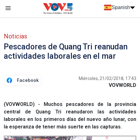
Nhảy đến nội dung
Spanish
Menu trang chủ tiếng Tây Ban Nha
Menu phụ tiếng Tây ban nha
Noticias
Pescadores de Quang Tri reanudan
actividades laborales en el mar
Miércoles, 21/02/2018, 17:43
Facebook
VOVWORLD
(VOVWORLD) - Muchos pescadores de la provincia
central de Quang Tri reanudaron las actividades
laborales en los primeros días del nuevo año lunar, con
la esperanza de tener más suerte en las capturas.