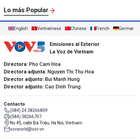
Lo más Popular
English
Vietnamese
Chinese
French
German
Emisiones al Exterior
La Voz de Vietnam
Directora
: Pho Cam Hoa
Directora adjunta:
Nguyen Thi Thu Hoa
Director adjunto:
Bui Manh Hung
Director adjunto:
Cao Dinh Trung
Contacto
(084) 24 38266809
(084) 38266707
No 45, calle Bà Triệu, Ha Noi, Vietnam
vovworld@vov.vn