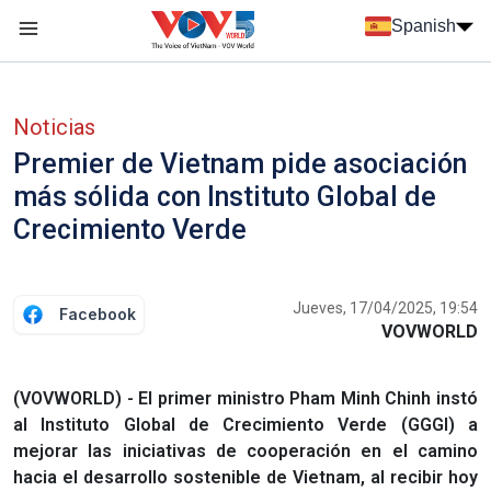
Nhảy đến nội dung
Spanish
Menu trang chủ tiếng Tây Ban Nha
Menu phụ tiếng Tây ban nha
Noticias
Premier de Vietnam pide asociación
más sólida con Instituto Global de
Crecimiento Verde
Jueves, 17/04/2025, 19:54
Facebook
VOVWORLD
(VOVWORLD) - El primer ministro Pham Minh Chinh instó
al Instituto Global de Crecimiento Verde (GGGI) a
mejorar las iniciativas de cooperación en el camino
hacia el desarrollo sostenible de Vietnam, al recibir hoy