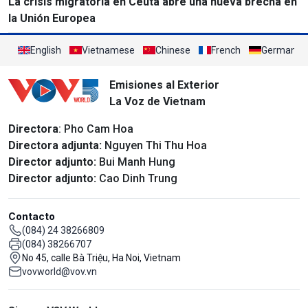
La crisis migratoria en Ceuta abre una nueva brecha en
la Unión Europea
English
Vietnamese
Chinese
French
German
Emisiones al Exterior
La Voz de Vietnam
Directora
: Pho Cam Hoa
Directora adjunta:
Nguyen Thi Thu Hoa
Director adjunto:
Bui Manh Hung
Director adjunto:
Cao Dinh Trung
Contacto
(084) 24 38266809
(084) 38266707
No 45, calle Bà Triệu, Ha Noi, Vietnam
vovworld@vov.vn