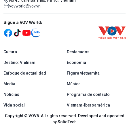
No 45, calle Bà Triệu, Ha Noi, Vietnam
vovworld@vov.vn
Mạng xã hội
Sigue a VOV World:
menu footer tiếng Tây ban nha
Cultura
Destacados
Destino: Vietnam
Economía
Enfoque de actualidad
Figura vietnamita
Media
Música
Noticias
Programa de contacto
Vida social
Vietnam-Iberoamérica
Copyright © VOV5. All rights reserved. Developed and operated
by SolidTech