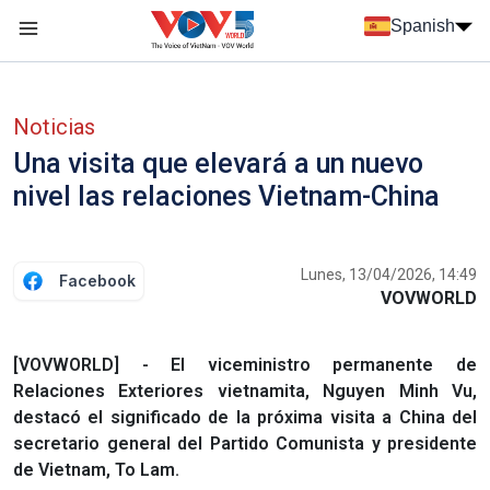
Nhảy đến nội dung
Spanish
Menu trang chủ tiếng Tây Ban Nha
Menu phụ tiếng Tây ban nha
Noticias
Una visita que elevará a un nuevo
nivel las relaciones Vietnam-China
Lunes, 13/04/2026, 14:49
Facebook
VOVWORLD
[VOVWORLD] - El viceministro permanente de
Relaciones Exteriores vietnamita, Nguyen Minh Vu,
destacó el significado de la próxima visita a China del
secretario general del Partido Comunista y presidente
de Vietnam, To Lam.