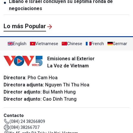
Líbano e Israel concluyen su séptima ronda de
●
negociaciones
Lo más Popular
English
Vietnamese
Chinese
French
German
Emisiones al Exterior
La Voz de Vietnam
Directora
: Pho Cam Hoa
Directora adjunta:
Nguyen Thi Thu Hoa
Director adjunto:
Bui Manh Hung
Director adjunto:
Cao Dinh Trung
Contacto
(084) 24 38266809
(084) 38266707