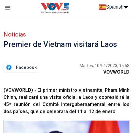
Nhảy đến nội dung
Spanish
Menu trang chủ tiếng Tây Ban Nha
Menu phụ tiếng Tây ban nha
Noticias
Premier de Vietnam visitará Laos
Martes, 10/01/2023, 16:58
Facebook
VOVWORLD
(VOVWORLD) - El primer ministro vietnamita, Pham Minh
Chinh, realizará una visita oficial a Laos y copresidirá la
45ª reunión del Comité Intergubernamental entre los
dos países, que se celebrará del 11 al 12 de enero.