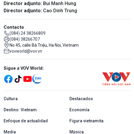
Director adjunto:
Bui Manh Hung
Director adjunto:
Cao Dinh Trung
Contacto
(084) 24 38266809
(084) 38266707
No 45, calle Bà Triệu, Ha Noi, Vietnam
vovworld@vov.vn
Mạng xã hội
Sigue a VOV World:
menu footer tiếng Tây ban nha
Cultura
Destacados
Destino: Vietnam
Economía
Enfoque de actualidad
Figura vietnamita
Media
Música