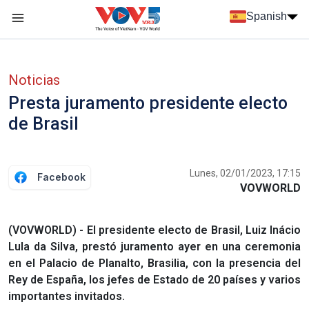
Nhảy đến nội dung
Spanish
Menu trang chủ tiếng Tây Ban Nha
Menu phụ tiếng Tây ban nha
Noticias
Presta juramento presidente electo
de Brasil
Lunes, 02/01/2023, 17:15
Facebook
VOVWORLD
(VOVWORLD) - El presidente electo de Brasil, Luiz Inácio
Lula da Silva, prestó juramento ayer en una ceremonia
en el Palacio de Planalto, Brasilia, con la presencia del
Rey de España, los jefes de Estado de 20 países y varios
importantes invitados.