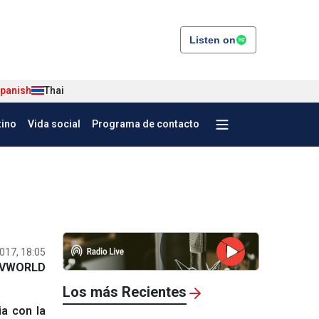
Listen on
panish
Thai
tino
Vida social
Programa de contacto
017, 18:05
VWORLD
Los más Recientes
ia con la