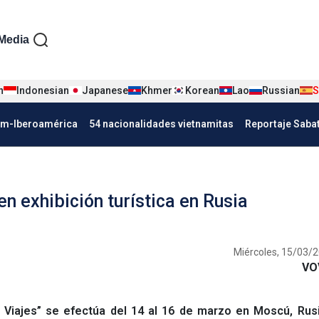
iện tiếng Tây ban nha
Media
n
Indonesian
Japanese
Khmer
Korean
Lao
Russian
S
Nha
am-Iberoamérica
54 nacionalidades vietnamitas
Reportaje Saba
 exhibición turística en Rusia
Miércoles, 15/03/2
VO
y Viajes” se efectúa del 14 al 16 de marzo en Moscú, Rus