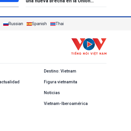
una nueva brecha en la Unión
Europea
Russian
Spanish
Thai
y ban nha
Destino: Vietnam
actualidad
Figura vietnamita
Noticias
Vietnam-Iberoamérica