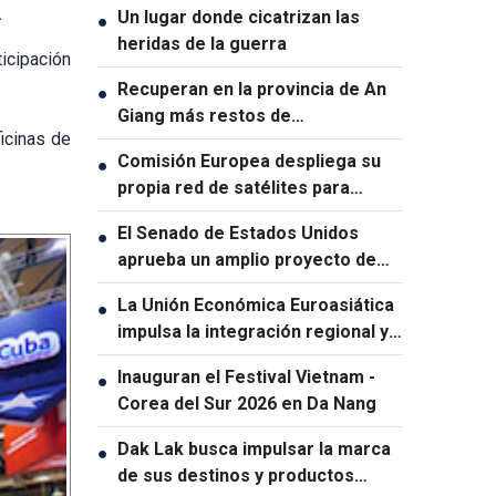
.
Un lugar donde cicatrizan las
●
heridas de la guerra
ticipación
Recuperan en la provincia de An
●
Giang más restos de
icinas de
combatientes caídos
Comisión Europea despliega su
●
propia red de satélites para
reforzar la soberanía digital
El Senado de Estados Unidos
●
aprueba un amplio proyecto de
ley de sanciones contra Rusia
La Unión Económica Euroasiática
●
impulsa la integración regional y
amplía la cooperación con sus
Inauguran el Festival Vietnam -
●
socios
Corea del Sur 2026 en Da Nang
Dak Lak busca impulsar la marca
●
de sus destinos y productos