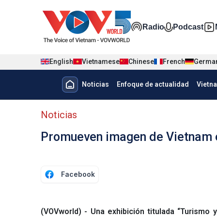
Nhảy đến nội dung
Đa phương t
Radio
Podcast
English
Vietnamese
Chinese
French
Germa
Menu trang chủ tiếng Tây Ban 
Noticias
Enfoque de actualidad
Vietn
Menu phụ tiếng Tây ban nha
Noticias
Promueven imagen de Vietnam en
Facebook
(VOVworld) - Una exhibición titulada “Turismo 