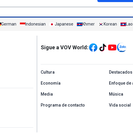
German
Indonesian
Japanese
Khmer
Korean
Lao
Mạng xã hội
Sigue a VOV World:
menu footer tiếng Tâ
Cultura
Destacados
Economía
Enfoque de 
Media
Música
Programa de contacto
Vida social