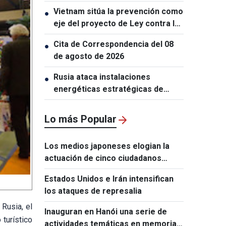
turísticos
Vietnam sitúa la prevención como
●
eje del proyecto de Ley contra la
Proliferación de Armas de
Cita de Correspondencia del 08
●
Destrucción Masiva
de agosto de 2026
Rusia ataca instalaciones
●
energéticas estratégicas de
Ucrania
Lo más Popular
Los medios japoneses elogian la
actuación de cinco ciudadanos
vietnamitas tras el terremoto de
Estados Unidos e Irán intensifican
Kumamoto
los ataques de represalia
Rusia, el
Inauguran en Hanói una serie de
turístico
actividades temáticas en memoria