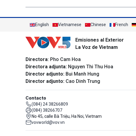
English
Vietnamese
Chinese
French
Emisiones al Exterior
La Voz de Vietnam
Directora
: Pho Cam Hoa
Directora adjunta:
Nguyen Thi Thu Hoa
Director adjunto:
Bui Manh Hung
Director adjunto:
Cao Dinh Trung
Contacto
(084) 24 38266809
(084) 38266707
No 45, calle Bà Triệu, Ha Noi, Vietnam
vovworld@vov.vn