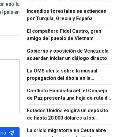
or eso la
de Ho Chi Minh y Fidel Castro
Incendios forestales se extienden
l país en
por Turquía, Grecia y España
El compañero Fidel Castro, gran
amigo del pueblo de Vietnam
Gobierno y oposición de Venezuela
acuerdan iniciar un diálogo directo
La OMS alerta sobre la inusual
propagación del ébola en la
República Democrática del Congo
Conflicto Hamás-Israel: el Consejo
de Paz presenta una hoja de ruta de
15 puntos
Estados Unidos exigirá un depósito
de hasta 20.000 dólares a los
solicitantes de visado de 50 países
La crisis migratoria en Ceuta abre
rio