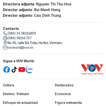
Directora adjunta:
Nguyen Thi Thu Hoa
Director adjunto:
Bui Manh Hung
Director adjunto:
Cao Dinh Trung
Contacto
(084) 24 38266809
(084) 38266707
No 45, calle Bà Triệu, Ha Noi, Vietnam
vovworld@vov.vn
Mạng xã hội
Sigue a VOV World:
menu footer tiếng Tây ban nha
Cultura
Destacados
Destino: Vietnam
Economía
Enfoque de actualidad
Figura vietnamita