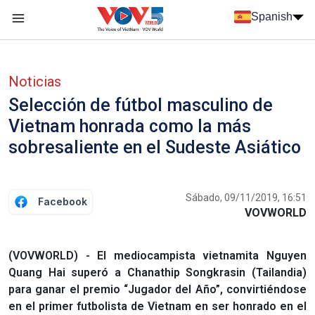
Nhảy đến nội dung
Spanish
Menu trang chủ tiếng Tây Ban Nha
Menu phụ tiếng Tây ban nha
Noticias
Selección de fútbol masculino de
Vietnam honrada como la más
sobresaliente en el Sudeste Asiático
Sábado, 09/11/2019, 16:51
Facebook
VOVWORLD
(VOVWORLD) - El mediocampista vietnamita Nguyen
Quang Hai superó a Chanathip Songkrasin (Tailandia)
para ganar el premio “Jugador del Año”, convirtiéndose
en el primer futbolista de Vietnam en ser honrado en el