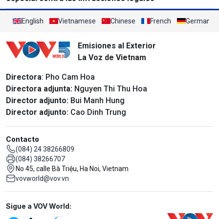
English
Vietnamese
Chinese
French
German
Emisiones al Exterior
La Voz de Vietnam
Directora
: Pho Cam Hoa
Directora adjunta:
Nguyen Thi Thu Hoa
Director adjunto:
Bui Manh Hung
Director adjunto:
Cao Dinh Trung
Contacto
(084) 24 38266809
(084) 38266707
No 45, calle Bà Triệu, Ha Noi, Vietnam
vovworld@vov.vn
Mạng xã hội
Sigue a VOV World: