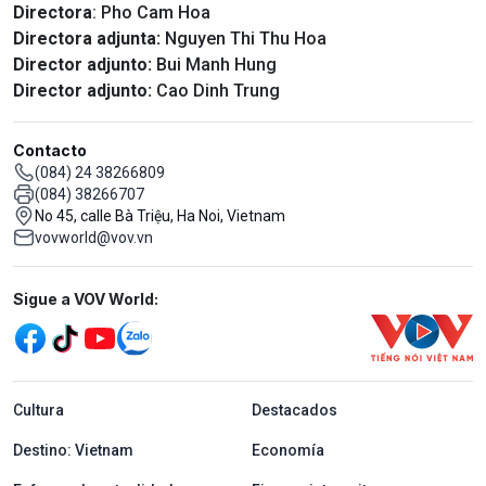
Directora
: Pho Cam Hoa
Directora adjunta:
Nguyen Thi Thu Hoa
Director adjunto:
Bui Manh Hung
Director adjunto:
Cao Dinh Trung
Contacto
(084) 24 38266809
(084) 38266707
No 45, calle Bà Triệu, Ha Noi, Vietnam
vovworld@vov.vn
Mạng xã hội
Sigue a VOV World:
menu footer tiếng Tây ban nha
Cultura
Destacados
Destino: Vietnam
Economía