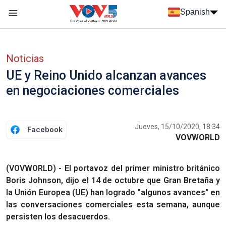
Nhảy đến nội dung
Spanish
Menu trang chủ tiếng Tây Ban Nha
Menu phụ tiếng Tây ban nha
Noticias
UE y Reino Unido alcanzan avances
en negociaciones comerciales
Jueves, 15/10/2020, 18:34
Facebook
VOVWORLD
(VOVWORLD) - El portavoz del primer ministro británico
Boris Johnson, dijo el 14 de octubre que Gran Bretaña y
la Unión Europea (UE) han logrado "algunos avances" en
las conversaciones comerciales esta semana, aunque
persisten los desacuerdos.