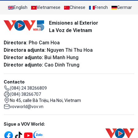
English
Vietnamese
Chinese
French
German
Emisiones al Exterior
La Voz de Vietnam
Directora
: Pho Cam Hoa
Directora adjunta:
Nguyen Thi Thu Hoa
Director adjunto:
Bui Manh Hung
Director adjunto:
Cao Dinh Trung
Contacto
(084) 24 38266809
(084) 38266707
No 45, calle Bà Triệu, Ha Noi, Vietnam
vovworld@vov.vn
Mạng xã hội
Sigue a VOV World: