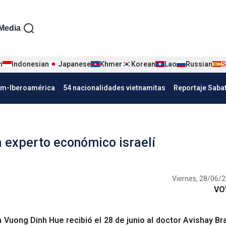
iện tiếng Tây ban nha
Media
n
Indonesian
Japanese
Khmer
Korean
Lao
Russian
S
Nha
am-Iberoamérica
54 nacionalidades vietnamitas
Reportaje Saba
a experto económico israelí
Viernes, 28/06/2
VO
 Vuong Dinh Hue recibió el 28 de junio al doctor Avishay B