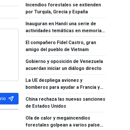
Incendios forestales se extienden
por Turquía, Grecia y España
Inauguran en Hanói una serie de
actividades temáticas en memoria
de Ho Chi Minh y Fidel Castro
El compañero Fidel Castro, gran
amigo del pueblo de Vietnam
Gobierno y oposición de Venezuela
acuerdan iniciar un diálogo directo
La UE despliega aviones y
bomberos para ayudar a Francia y
España a combatir los incendios
rio
China rechaza las nuevas sanciones
forestales
de Estados Unidos
Ola de calor y megaincendios
forestales golpean a varios países