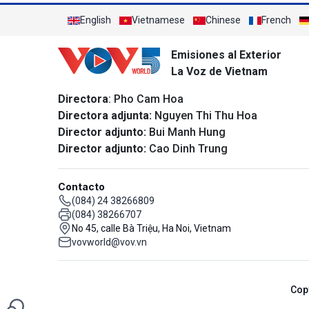
English
Vietnamese
Chinese
French
Emisiones al Exterior
La Voz de Vietnam
Directora
: Pho Cam Hoa
Directora adjunta:
Nguyen Thi Thu Hoa
Director adjunto:
Bui Manh Hung
Director adjunto:
Cao Dinh Trung
Contacto
(084) 24 38266809
(084) 38266707
No 45, calle Bà Triệu, Ha Noi, Vietnam
vovworld@vov.vn
Cop