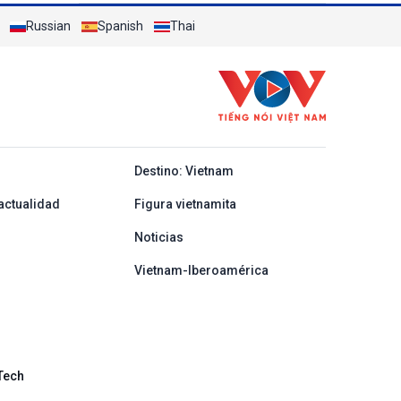
de Europa
Russian
Spanish
Thai
y ban nha
Destino: Vietnam
actualidad
Figura vietnamita
Noticias
Vietnam-Iberoamérica
Tech