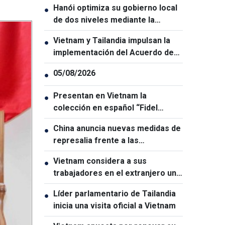
Hanói optimiza su gobierno local
●
de dos niveles mediante la
transformación digital
Vietnam y Tailandia impulsan la
●
implementación del Acuerdo de
Cooperación Parlamentaria
05/08/2026
●
Presentan en Vietnam la
●
colección en español “Fidel
Castro Ruz – Obras Escogidas”
China anuncia nuevas medidas de
●
represalia frente a las
restricciones de Estados Unidos
Vietnam considera a sus
●
trabajadores en el extranjero un
motor clave para el desarrollo del
Líder parlamentario de Tailandia
●
capital humano
inicia una visita oficial a Vietnam