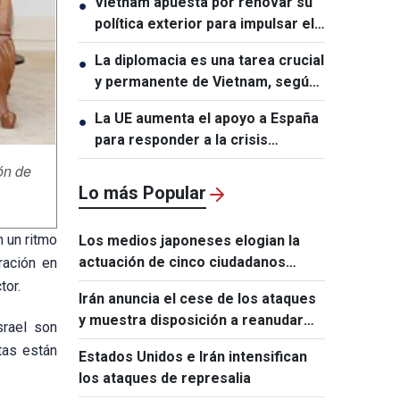
Vietnam apuesta por renovar su
●
política exterior para impulsar el
desarrollo
La diplomacia es una tarea crucial
●
y permanente de Vietnam, según
experto chino
La UE aumenta el apoyo a España
●
para responder a la crisis
migratoria en Ceuta
ón de
Lo más Popular
n un ritmo
Los medios japoneses elogian la
actuación de cinco ciudadanos
ración en
vietnamitas tras el terremoto de
tor.
Irán anuncia el cese de los ataques
Kumamoto
y muestra disposición a reanudar
srael son
las conversaciones con Estados
tas están
Estados Unidos e Irán intensifican
Unidos
los ataques de represalia