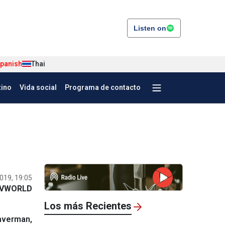
Listen on
panish
Thai
tino
Vida social
Programa de contacto
019, 19:05
VWORLD
Los más Recientes
raverman,