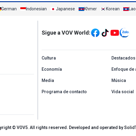
German
Indonesian
Japanese
Khmer
Korean
Lao
Mạng xã hội
Sigue a VOV World:
menu footer tiếng Tâ
Cultura
Destacados
Economía
Enfoque de 
Media
Música
Programa de contacto
Vida social
yright © VOV5. All rights reserved. Developed and operated by Solid