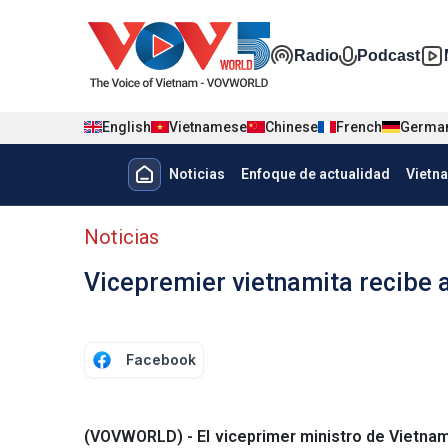
Nhảy đến nội dung
Đa phương t
Radio
Podcast
English
Vietnamese
Chinese
French
Germa
Menu trang chủ tiếng Tây Ban 
Noticias
Enfoque de actualidad
Vietn
Menu phụ tiếng Tây ban nha
Noticias
Vicepremier vietnamita recibe 
Facebook
(VOVWORLD) - El viceprimer ministro de Vietnam