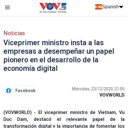
Nhảy đến nội dung
Spanish
Menu trang chủ tiếng Tây Ban Nha
Menu phụ tiếng Tây ban nha
Noticias
Viceprimer ministro insta a las
empresas a desempeñar un papel
pionero en el desarrollo de la
economía digital
Miércoles, 23/12/2020, 21:05
Facebook
VOVWORLD
(VOVWORLD) - El viceprimer ministro de Vietnam, Vu
Duc Dam, destacó el relevante papel de la
transformación digital y la importancia de fomentar los