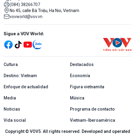
(084) 38266707
No 45, calle Bà Triệu, Ha Noi, Vietnam
vovworld@vov.vn
Mạng xã hội
Sigue a VOV World:
menu footer tiếng Tây ban nha
Cultura
Destacados
Destino: Vietnam
Economía
Enfoque de actualidad
Figura vietnamita
Media
Música
Noticias
Programa de contacto
Vida social
Vietnam-Iberoamérica
Copyright © VOV5. All rights reserved. Developed and operated