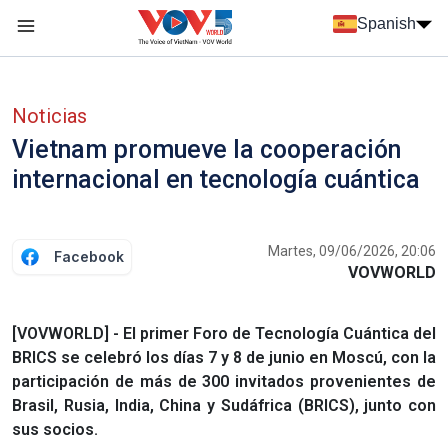
Nhảy đến nội dung
Spanish
Menu trang chủ tiếng Tây Ban Nha
Menu phụ tiếng Tây ban nha
Noticias
Vietnam promueve la cooperación
internacional en tecnología cuántica
Martes, 09/06/2026, 20:06
Facebook
VOVWORLD
[VOVWORLD] - El primer Foro de Tecnología Cuántica del
BRICS se celebró los días 7 y 8 de junio en Moscú, con la
participación de más de 300 invitados provenientes de
Brasil, Rusia, India, China y Sudáfrica (BRICS), junto con
sus socios.