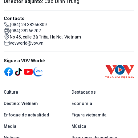
Director adjunto:
Cao Dinh Trung
Contacto
(084) 24 38266809
(084) 38266707
No 45, calle Bà Triệu, Ha Noi, Vietnam
vovworld@vov.vn
Mạng xã hội
Sigue a VOV World:
menu footer tiếng Tây ban nha
Cultura
Destacados
Destino: Vietnam
Economía
Enfoque de actualidad
Figura vietnamita
Media
Música
Noticias
Programa de contacto