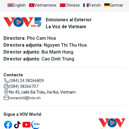
English
Vietnamese
Chinese
French
German
Emisiones al Exterior
La Voz de Vietnam
Directora
: Pho Cam Hoa
Directora adjunta:
Nguyen Thi Thu Hoa
Director adjunto:
Bui Manh Hung
Director adjunto:
Cao Dinh Trung
Contacto
(084) 24 38266809
(084) 38266707
No 45, calle Bà Triệu, Ha Noi, Vietnam
vovworld@vov.vn
Mạng xã hội
Sigue a VOV World: