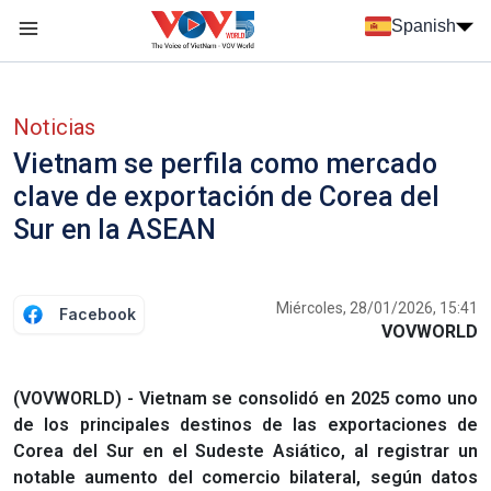
Nhảy đến nội dung
Spanish
Menu trang chủ tiếng Tây Ban Nha
Menu phụ tiếng Tây ban nha
Noticias
Vietnam se perfila como mercado
clave de exportación de Corea del
Sur en la ASEAN
Miércoles, 28/01/2026, 15:41
Facebook
VOVWORLD
(VOVWORLD) - Vietnam se consolidó en 2025 como uno
de los principales destinos de las exportaciones de
Corea del Sur en el Sudeste Asiático, al registrar un
notable aumento del comercio bilateral, según datos