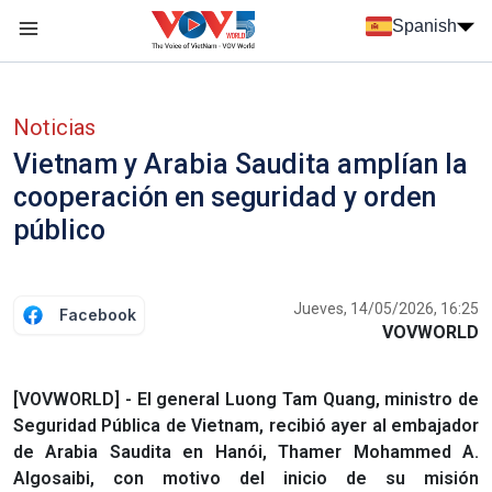
Nhảy đến nội dung
Spanish
Menu trang chủ tiếng Tây Ban Nha
Menu phụ tiếng Tây ban nha
Noticias
Vietnam y Arabia Saudita amplían la
cooperación en seguridad y orden
público
Jueves, 14/05/2026, 16:25
Facebook
VOVWORLD
[VOVWORLD] - El general Luong Tam Quang, ministro de
Seguridad Pública de Vietnam, recibió ayer al embajador
de Arabia Saudita en Hanói, Thamer Mohammed A.
Algosaibi, con motivo del inicio de su misión