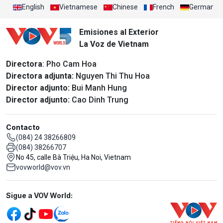
English
Vietnamese
Chinese
French
German
Emisiones al Exterior
La Voz de Vietnam
Directora
: Pho Cam Hoa
Directora adjunta:
Nguyen Thi Thu Hoa
Director adjunto:
Bui Manh Hung
Director adjunto:
Cao Dinh Trung
Contacto
(084) 24 38266809
(084) 38266707
No 45, calle Bà Triệu, Ha Noi, Vietnam
vovworld@vov.vn
Mạng xã hội
Sigue a VOV World: