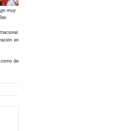
logo muy
 Bac
rnacional.
ración en
sí como de