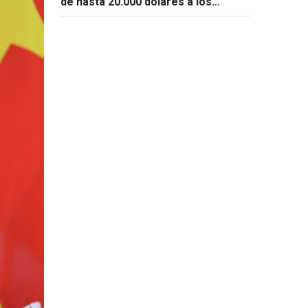
de hasta 20.000 dólares a los
solicitantes de visado de 50 países