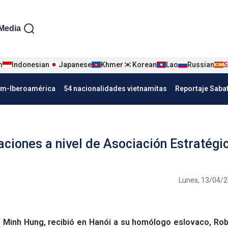
iện tiếng Tây ban nha
Media
n
Indonesian
Japanese
Khmer
Korean
Lao
Russian
S
Nha
am-Iberoamérica
54 nacionalidades vietnamitas
Reportaje Saba
aciones a nivel de Asociación Estratégi
Lunes, 13/04/2
 Minh Hung, recibió en Hanói a su homólogo eslovaco, Rob