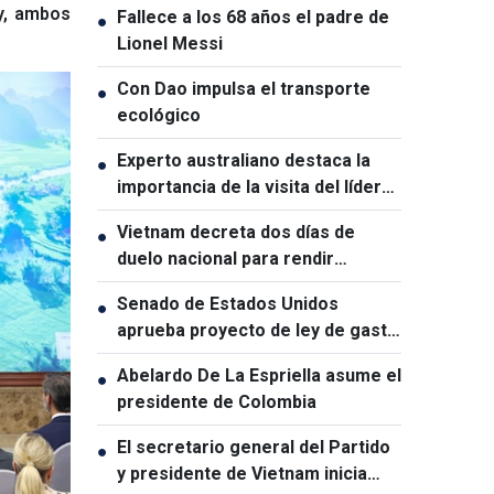
oy, ambos
Fallece a los 68 años el padre de
●
Lionel Messi
Con Dao impulsa el transporte
●
ecológico
Experto australiano destaca la
●
importancia de la visita del líder
político vietnamita
Vietnam decreta dos días de
●
duelo nacional para rendir
homenaje al presidente de la
Senado de Estados Unidos
●
Asamblea Nacional de Laos
aprueba proyecto de ley de gasto
temporal
Abelardo De La Espriella asume el
●
presidente de Colombia
El secretario general del Partido
●
y presidente de Vietnam inicia