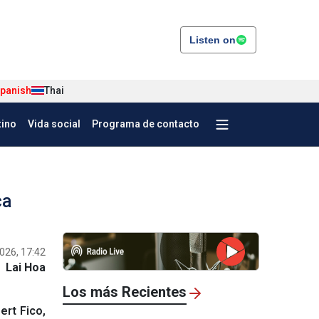
Listen on
panish
Thai
tino
Vida social
Programa de contacto
ca
026, 17:42
Lai Hoa
Los más Recientes
ert Fico,