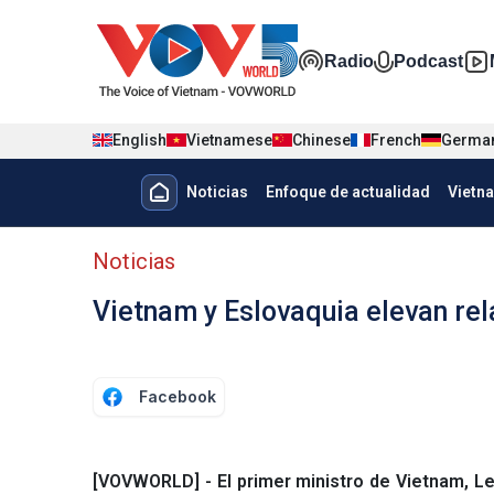
Nhảy đến nội dung
Đa phương t
Radio
Podcast
English
Vietnamese
Chinese
French
Germa
Menu trang chủ tiếng Tây Ban 
Noticias
Enfoque de actualidad
Vietn
Menu phụ tiếng Tây ban nha
Noticias
Vietnam y Eslovaquia elevan rel
Facebook
[VOVWORLD] - El primer ministro de Vietnam, Le