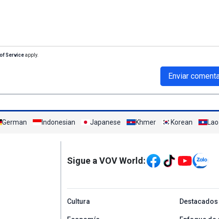
of Service
apply.
Enviar comenta
German
Indonesian
Japanese
Khmer
Korean
Lao
Mạng xã hội
Sigue a VOV World:
menu footer tiếng Tâ
Cultura
Destacados