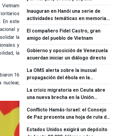
, Vietnam
Inauguran en Hanói una serie de
ioritarios
actividades temáticas en memoria
. En este
de Ho Chi Minh y Fidel Castro
acional y
El compañero Fidel Castro, gran
solidar la
amigo del pueblo de Vietnam
ionales y
Gobierno y oposición de Venezuela
lidad, la
acuerdan iniciar un diálogo directo
La OMS alerta sobre la inusual
biaron 16
propagación del ébola en la
 nuclear,
República Democrática del Congo
La crisis migratoria en Ceuta abre
una nueva brecha en la Unión
Europea
Conflicto Hamás-Israel: el Consejo
de Paz presenta una hoja de ruta de
15 puntos
Estados Unidos exigirá un depósito