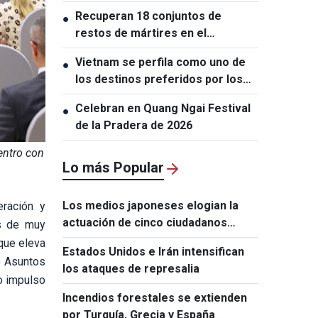
visitas de Estado a Australia y
Recuperan 18 conjuntos de
●
Nueva Zelanda
restos de mártires en el
cementerio de Le Thi Rieng, en
Vietnam se perfila como uno de
●
Ciudad Ho Chi Minh
los destinos preferidos por los
turistas indios
Celebran en Quang Ngai Festival
●
de la Pradera de 2026
entro con
Lo más Popular
Los medios japoneses elogian la
eración y
actuación de cinco ciudadanos
es de muy
vietnamitas tras el terremoto de
que eleva
Estados Unidos e Irán intensifican
Kumamoto
e Asuntos
los ataques de represalia
vo impulso
Incendios forestales se extienden
por Turquía, Grecia y España