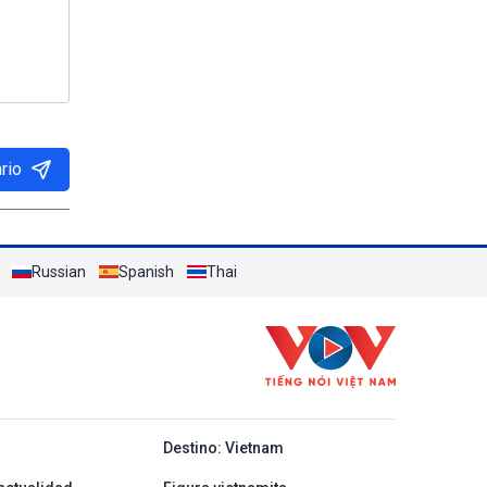
rio
Russian
Spanish
Thai
y ban nha
Destino: Vietnam