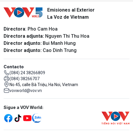
Emisiones al Exterior
La Voz de Vietnam
Directora
: Pho Cam Hoa
Directora adjunta:
Nguyen Thi Thu Hoa
Director adjunto:
Bui Manh Hung
Director adjunto:
Cao Dinh Trung
Contacto
(084) 24 38266809
(084) 38266707
No 45, calle Bà Triệu, Ha Noi, Vietnam
vovworld@vov.vn
Mạng xã hội
Sigue a VOV World: