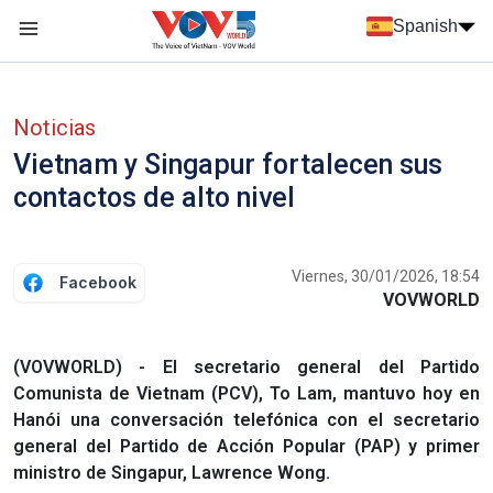
Nhảy đến nội dung
Spanish
Menu trang chủ tiếng Tây Ban Nha
Menu phụ tiếng Tây ban nha
Noticias
Vietnam y Singapur fortalecen sus
contactos de alto nivel
Viernes, 30/01/2026, 18:54
Facebook
VOVWORLD
(VOVWORLD) - El secretario general del Partido
Comunista de Vietnam (PCV), To Lam, mantuvo hoy en
Hanói una conversación telefónica con el secretario
general del Partido de Acción Popular (PAP) y primer
ministro de Singapur, Lawrence Wong.