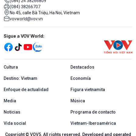
(084) 24 38266809
(084) 38266707
No 45, calle Bà Triệu, Ha Noi, Vietnam
vovworld@vov.vn
Mạng xã hội
Sigue a VOV World:
menu footer tiếng Tây ban nha
Cultura
Destacados
Destino: Vietnam
Economía
Enfoque de actualidad
Figura vietnamita
Media
Música
Noticias
Programa de contacto
Vida social
Vietnam-Iberoamérica
Copyright © VOV5. All rights reserved. Developed and operated