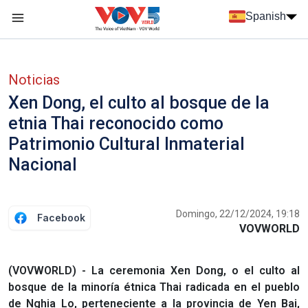
Nhảy đến nội dung
Spanish
Menu trang chủ tiếng Tây Ban Nha
Menu phụ tiếng Tây ban nha
Noticias
Xen Dong, el culto al bosque de la
etnia Thai reconocido como
Patrimonio Cultural Inmaterial
Nacional
Domingo, 22/12/2024, 19:18
Facebook
VOVWORLD
(VOVWORLD) - La ceremonia Xen Dong, o el culto al
bosque de la minoría étnica Thai radicada en el pueblo
de Nghia Lo, perteneciente a la provincia de Yen Bai,