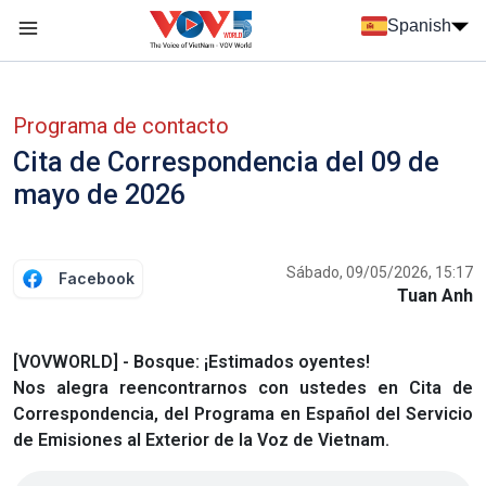
Nhảy đến nội dung
Spanish
Menu trang chủ tiếng Tây Ban Nha
Menu phụ tiếng Tây ban nha
Programa de contacto
Cita de Correspondencia del 09 de
mayo de 2026
Sábado, 09/05/2026, 15:17
Facebook
Tuan Anh
[VOVWORLD] - Bosque: ¡Estimados oyentes!
Nos alegra reencontrarnos con ustedes en Cita de
Correspondencia, del Programa en Español del Servicio
de Emisiones al Exterior de la Voz de Vietnam.