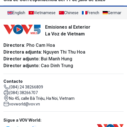
English
Vietnamese
Chinese
French
German
Emisiones al Exterior
La Voz de Vietnam
Directora
: Pho Cam Hoa
Directora adjunta:
Nguyen Thi Thu Hoa
Director adjunto:
Bui Manh Hung
Director adjunto:
Cao Dinh Trung
Contacto
(084) 24 38266809
(084) 38266707
No 45, calle Bà Triệu, Ha Noi, Vietnam
vovworld@vov.vn
Mạng xã hội
Sigue a VOV World: