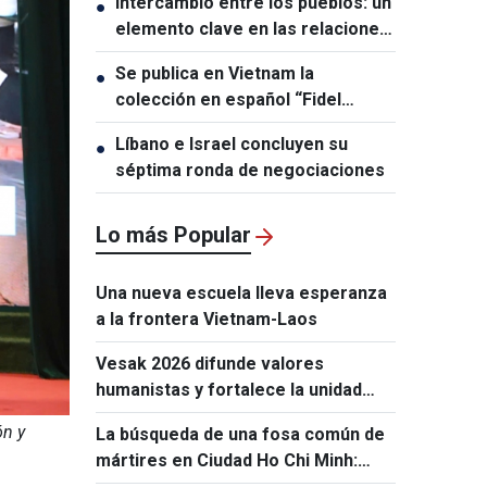
Intercambio entre los pueblos: un
●
elemento clave en las relaciones
entre Vietnam y Australia
Se publica en Vietnam la
●
colección en español “Fidel
Castro Ruz – Obras Escogidas”
Líbano e Israel concluyen su
●
séptima ronda de negociaciones
Lo más Popular
Una nueva escuela lleva esperanza
a la frontera Vietnam-Laos
Vesak 2026 difunde valores
humanistas y fortalece la unidad
comunitaria
ón y
La búsqueda de una fosa común de
mártires en Ciudad Ho Chi Minh:
ocho años tras las huellas de la