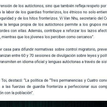
rensión de los autóctonos, sino que también refleja respeto por 
 la labor de los guardias fronterizos, los étnicos no solo entie
eguridad y de los hitos fronterizos. Vi Van Nhu, secretario del 
 de la lengua propia de los autóctonos permite a los grupos min
ordes con ellas. Además, contribuye a reforzar los lazos afect
a, mientras que los jóvenes los perciben como cercanos”.
r casa para difundir normativas sobre control migratorio, preve
ganizan entre 60 y 70 sesiones de divulgación sobre leyes y polí
ransmiten en idioma oficial y lenguas autóctonas a través de si
g Toi, destacó: “La política de “Tres permanencias y Cuatro con
a a las fuerzas de guardia fronteriza a perfeccionar sus com
ón con la población”.