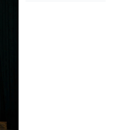
de recuperación de restos de
soldados caídos