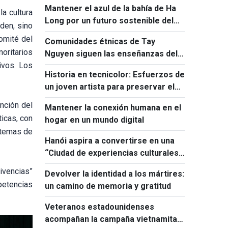
Mantener el azul de la bahía de Ha
historia
la cultura
Long por un futuro sostenible del
nden, sino
patrimonio
Comité del
Comunidades étnicas de Tay
oritarios
Nguyen siguen las enseñanzas del
ivos. Los
Presidente Ho Chi Minh sobre la
Historia en tecnicolor: Esfuerzos de
gran unidad nacional
un joven artista para preservar el
legado de Vietnam
nción del
Mantener la conexión humana en el
ticas, con
hogar en un mundo digital
stemas de
Hanói aspira a convertirse en una
“Ciudad de experiencias culturales
nocturnas”
vivencias”
Devolver la identidad a los mártires:
petencias
un camino de memoria y gratitud
Veteranos estadounidenses
acompañan la campaña vietnamita