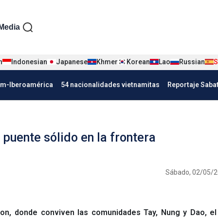
iện tiếng Tây ban nha
Media
n
Indonesian
Japanese
Khmer
Korean
Lao
Russian
S
Nha
am-Iberoamérica
54 nacionalidades vietnamitas
Reportaje Saba
 puente sólido en la frontera
Sábado, 02/05/2
on, donde conviven las comunidades Tay, Nung y Dao, el 