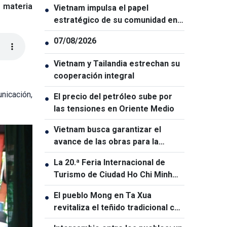
n materia
Vietnam impulsa el papel
●
estratégico de su comunidad en
el exterior
07/08/2026
●
Vietnam y Tailandia estrechan su
●
cooperación integral
unicación,
El precio del petróleo sube por
●
las tensiones en Oriente Medio
Vietnam busca garantizar el
●
avance de las obras para la
Cumbre APEC 2027
La 20.ª Feria Internacional de
●
Turismo de Ciudad Ho Chi Minh
será la mayor de su historia
El pueblo Mong en Ta Xua
●
revitaliza el teñido tradicional con
índigo