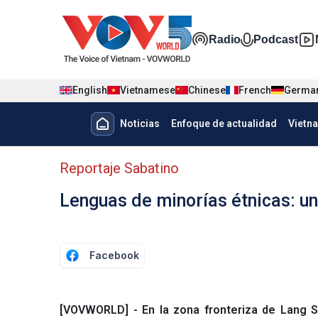
Nhảy đến nội dung
Đa phương t
Radio
Podcast
English
Vietnamese
Chinese
French
Germa
Menu trang chủ tiếng Tây Ban 
Noticias
Enfoque de actualidad
Vietn
Menu phụ tiếng Tây ban nha
Reportaje Sabatino
Lenguas de minorías étnicas: un
Facebook
[VOVWORLD] - En la zona fronteriza de Lang S