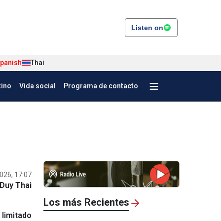
Listen on
panish
Thai
tino
Vida social
Programa de contacto
026, 17:07
Duy Thai
Los más Recientes
limitado