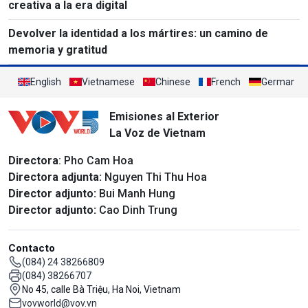
creativa a la era digital
Devolver la identidad a los mártires: un camino de
memoria y gratitud
English
Vietnamese
Chinese
French
German
Emisiones al Exterior
La Voz de Vietnam
Directora
: Pho Cam Hoa
Directora adjunta:
Nguyen Thi Thu Hoa
Director adjunto:
Bui Manh Hung
Director adjunto:
Cao Dinh Trung
Contacto
(084) 24 38266809
(084) 38266707
No 45, calle Bà Triệu, Ha Noi, Vietnam
vovworld@vov.vn