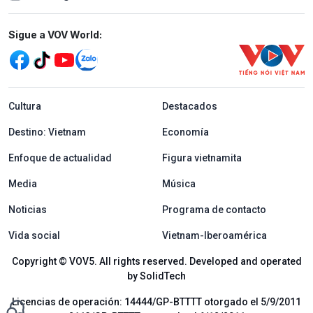
Mạng xã hội
Sigue a VOV World:
menu footer tiếng Tây ban nha
Cultura
Destacados
Destino: Vietnam
Economía
Enfoque de actualidad
Figura vietnamita
Media
Música
Noticias
Programa de contacto
Vida social
Vietnam-Iberoamérica
Copyright © VOV5. All rights reserved. Developed and operated
by SolidTech
Licencias de operación: 14444/GP-BTTTT otorgado el 5/9/2011