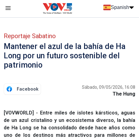
Nhảy đến nội dung
Spanish
Menu trang chủ tiếng Tây Ban Nha
Menu phụ tiếng Tây ban nha
Reportaje Sabatino
Mantener el azul de la bahía de Ha
Long por un futuro sostenible del
patrimonio
Sábado, 09/05/2026, 16:08
Facebook
The Hung
[VOVWORLD] - Entre miles de islotes kársticos, aguas
de un azul cristalino y un ecosistema diverso, la bahía
de Ha Long se ha consolidado desde hace años como
uno de los destinos más atractivos para millones de