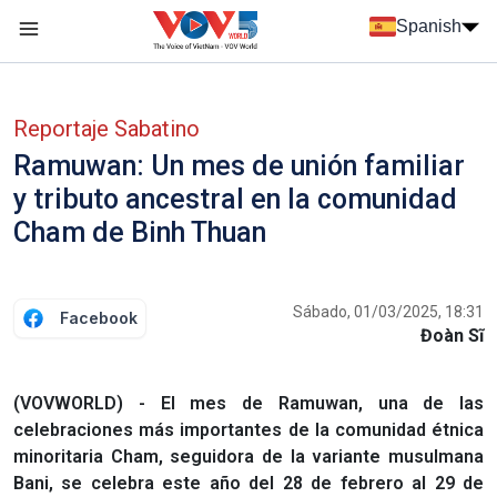
Nhảy đến nội dung
Spanish
Menu trang chủ tiếng Tây Ban Nha
Menu phụ tiếng Tây ban nha
Reportaje Sabatino
Ramuwan: Un mes de unión familiar
y tributo ancestral en la comunidad
Cham de Binh Thuan
Sábado, 01/03/2025, 18:31
Facebook
Đoàn Sĩ
(VOVWORLD) - El mes de Ramuwan, una de las
celebraciones más importantes de la comunidad étnica
minoritaria Cham, seguidora de la variante musulmana
Bani, se celebra este año del 28 de febrero al 29 de