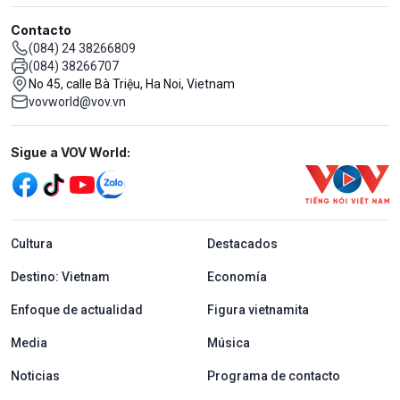
Contacto
(084) 24 38266809
(084) 38266707
No 45, calle Bà Triệu, Ha Noi, Vietnam
vovworld@vov.vn
Mạng xã hội
Sigue a VOV World:
menu footer tiếng Tây ban nha
Cultura
Destacados
Destino: Vietnam
Economía
Enfoque de actualidad
Figura vietnamita
Media
Música
Noticias
Programa de contacto