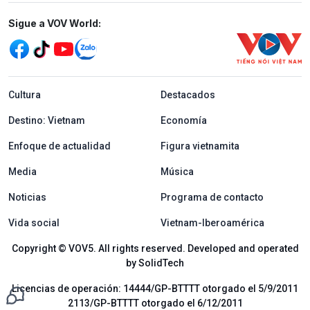
Mạng xã hội
Sigue a VOV World:
menu footer tiếng Tây ban nha
Cultura
Destacados
Destino: Vietnam
Economía
Enfoque de actualidad
Figura vietnamita
Media
Música
Noticias
Programa de contacto
Vida social
Vietnam-Iberoamérica
Copyright © VOV5. All rights reserved. Developed and operated
by SolidTech
Licencias de operación: 14444/GP-BTTTT otorgado el 5/9/2011
2113/GP-BTTTT otorgado el 6/12/2011