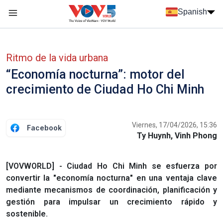
Nhảy đến nội dung
Spanish
Menu trang chủ tiếng Tây Ban Nha
Menu phụ tiếng Tây ban nha
Ritmo de la vida urbana
“Economía nocturna”: motor del
crecimiento de Ciudad Ho Chi Minh
Viernes, 17/04/2026, 15:36
Facebook
Ty Huynh, Vinh Phong
[VOVWORLD] - Ciudad Ho Chi Minh se esfuerza por
convertir la "economía nocturna" en una ventaja clave
mediante mecanismos de coordinación, planificación y
gestión para impulsar un crecimiento rápido y
sostenible.