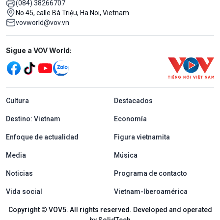
(084) 38266707
No 45, calle Bà Triệu, Ha Noi, Vietnam
vovworld@vov.vn
Mạng xã hội
Sigue a VOV World:
menu footer tiếng Tây ban nha
Cultura
Destacados
Destino: Vietnam
Economía
Enfoque de actualidad
Figura vietnamita
Media
Música
Noticias
Programa de contacto
Vida social
Vietnam-Iberoamérica
Copyright © VOV5. All rights reserved. Developed and operated
by SolidTech