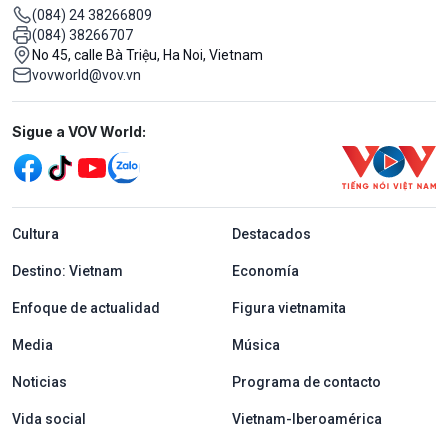
(084) 24 38266809
(084) 38266707
No 45, calle Bà Triệu, Ha Noi, Vietnam
vovworld@vov.vn
Mạng xã hội
Sigue a VOV World:
menu footer tiếng Tây ban nha
Cultura
Destacados
Destino: Vietnam
Economía
Enfoque de actualidad
Figura vietnamita
Media
Música
Noticias
Programa de contacto
Vida social
Vietnam-Iberoamérica