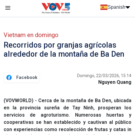
Nhảy đến nội dung
Spanish
Menu trang chủ tiếng Tây Ban Nha
Menu phụ tiếng Tây ban nha
Vietnam en domingo
Recorridos por granjas agrícolas
alrededor de la montaña de Ba Den
Domingo, 22/03/2026, 15:14
Facebook
Nguyen Quang
(VOVWORLD) - Cerca de la montaña de Ba Den, ubicada
en la provincia sureña de Tay Ninh, prosperan los
servicios de agroturismo. Numerosas huertas y
cooperativas se han establecido y cautivan al público
con experiencias como recolección de frutas y catas in