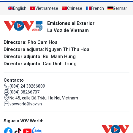
English
Vietnamese
Chinese
French
German
Emisiones al Exterior
La Voz de Vietnam
Directora
: Pho Cam Hoa
Directora adjunta:
Nguyen Thi Thu Hoa
Director adjunto:
Bui Manh Hung
Director adjunto:
Cao Dinh Trung
Contacto
(084) 24 38266809
(084) 38266707
No 45, calle Bà Triệu, Ha Noi, Vietnam
vovworld@vov.vn
Mạng xã hội
Sigue a VOV World: