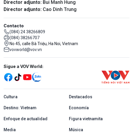
Director adjunto:
Bui Manh Hung
Director adjunto:
Cao Dinh Trung
Contacto
(084) 24 38266809
(084) 38266707
No 45, calle Bà Triệu, Ha Noi, Vietnam
vovworld@vov.vn
Mạng xã hội
Sigue a VOV World:
menu footer tiếng Tây ban nha
Cultura
Destacados
Destino: Vietnam
Economía
Enfoque de actualidad
Figura vietnamita
Media
Música