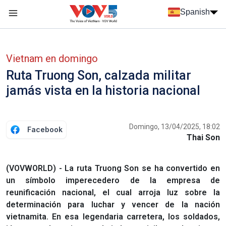
Nhảy đến nội dung
Spanish
Menu trang chủ tiếng Tây Ban Nha
Menu phụ tiếng Tây ban nha
Vietnam en domingo
Ruta Truong Son, calzada militar
jamás vista en la historia nacional
Domingo, 13/04/2025, 18:02
Facebook
Thai Son
(VOVWORLD) - La ruta Truong Son se ha convertido en
un símbolo imperecedero de la empresa de
reunificación nacional, el cual arroja luz sobre la
determinación para luchar y vencer de la nación
vietnamita. En esa legendaria carretera, los soldados,