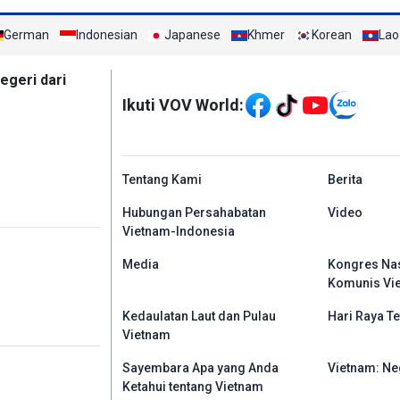
German
Indonesian
Japanese
Khmer
Korean
Lao
Mạng xã hội
egeri dari
Ikuti VOV World:
menu footer tiếng In
Tentang Kami
Berita
Hubungan Persahabatan
Video
Vietnam-Indonesia
Media
Kongres Nas
Komunis Vi
Kedaulatan Laut dan Pulau
Hari Raya Te
Vietnam
Sayembara Apa yang Anda
Vietnam: Ne
Ketahui tentang Vietnam