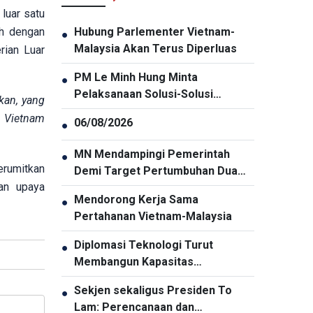
luar satu
ih dengan
Hubung Parlementer Vietnam-
●
Malaysia Akan Terus Diperluas
rian Luar
PM Le Minh Hung Minta
●
Pelaksanaan Solusi-Solusi
kan, yang
Penjaminan Keamanan Siber
n Vietnam
06/08/2026
●
Secara Menyeluruh dan Sinkron
MN Mendampingi Pemerintah
●
erumitkan
Demi Target Pertumbuhan Dua
an upaya
Digit
Mendorong Kerja Sama
●
Pertahanan Vietnam-Malaysia
Diplomasi Teknologi Turut
●
Membangun Kapasitas
Pembangunan Nasional
Sekjen sekaligus Presiden To
●
Lam: Perencanaan dan