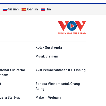
Mengubah Kerangka Kerja Sama
Russian
Menjadi Proyek-Proyek Konkret dan
Spanish
Thai
Menganggap Efektivitas yang
Substansial sebagai Tolok Ukur
do
Kotak Surat Anda
Musik Vietnam
ional XIV Partai
Aksi Pemberantasan IUU Fishing
etnam
t
Bahasa Vietnam untuk Orang
Asing
gara Start-up
Make in Vietnam