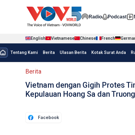
Nhảy đến nội dung
Đa phương t
Radio
Podcast
English
Vietnamese
Chinese
French
Germa
menu trang chủ tiếng Indo
Tentang Kami
Berita
Ulasan Berita
Kotak Surat Anda
R
menu phụ tiếng Indo
Berita
Vietnam dengan Gigih Protes T
Kepulauan Hoang Sa dan Truong
Facebook