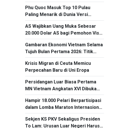
Satu Miliar Jiwa
Phu Quoc Masuk Top 10 Pulau
Paling Menarik di Dunia Versi
Expedia1
AS Wajibkan Uang Muka Sebesar
20.000 Dolar AS bagi Pemohon Visa
dari 50 Negara
Gambaran Ekonomi Vietnam Selama
Tujuh Bulan Pertama 2026: Titik
Cerah dari kegiatan Ekspor dan
Krisis Migran di Ceuta Memicu
Impor
Perpecahan Baru di Uni Eropa
Persidangan Luar Biasa Pertama
MN Vietnam Angkatan XVI Dibuka
pada 3 Agustus
Hampir 18.000 Pelari Berpartisipasi
dalam Lomba Maraton Internasional
Warisan Ha Long 2026
Sekjen KS PKV Sekaligus Presiden
To Lam: Urusan Luar Negeri Harus