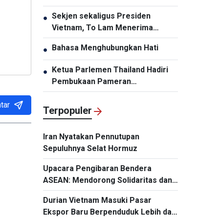
Penyelenggaraan Pengembangan
Sekjen sekaligus Presiden
●
Infrastruktur Harus Diperbarui
Vietnam, To Lam Menerima
Panglima Komando Pasifik AS,
Bahasa Menghubungkan Hati
●
Samuel Paparo
Ketua Parlemen Thailand Hadiri
●
Pembukaan Pameran
“Memperingati HUT ke-50
tar
Hubungan Diplomatik Vietnam-
Terpopuler
Thailand”
Iran Nyatakan Pennutupan
Sepuluhnya Selat Hormuz
Upacara Pengibaran Bendera
ASEAN: Mendorong Solidaritas dan
Kerja Sama demi Masa Depan
Durian Vietnam Masuki Pasar
Kawasan
Ekspor Baru Berpenduduk Lebih dari