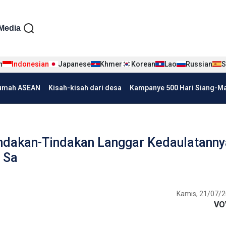
iện tiếng Indo
Media
n
Indonesian
Japanese
Khmer
Korean
Lao
Russian
S
umah ASEAN
Kisah-kisah dari desa
Kampanye 500 Hari Siang-Mal
indakan-Tindakan Langgar Kedaulatanny
 Sa
Kamis, 21/07/2
VO