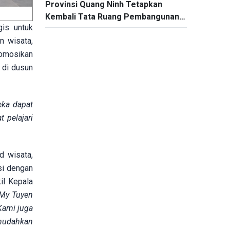
Provinsi Quang Ninh Tetapkan
Kembali Tata Ruang Pembangunan
is untuk
dengan Visi Baru
n wisata,
romosikan
 di dusun
eka dapat
 pelajari
d wisata,
si dengan
il Kepala
My Tuyen
Kami juga
emudahkan