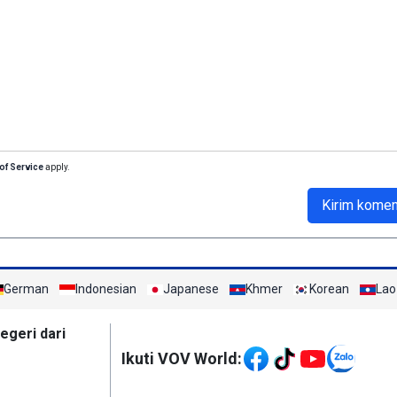
of Service
apply.
Kirim komen
German
Indonesian
Japanese
Khmer
Korean
Lao
Mạng xã hội
egeri dari
Ikuti VOV World: