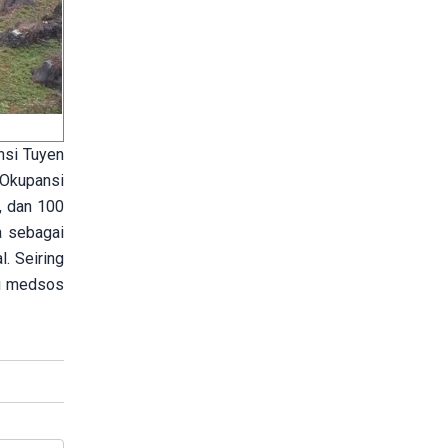
nsi Tuyen
 Okupansi
, dan 100
a sebagai
. Seiring
di medsos