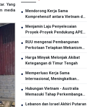
ar. Yang
rm media
Mendorong Kerja Sama
●
Komprehensif antara Vietnam dan
Thailand
Menjamin Laju Penyelesaian
●
Proyek-Proyek Pendukung APEC
2027
RUU mengenai Pembangunan
●
Perkotaan Tetapkan Mekanisme
Khusus dan Unggul bagi Kota Ho
Harga Minyak Melonjak Akibat
●
Chi Minh
Ketegangan di Timur Tengah
Memperluas Kerja Sama
●
Internasional, Meningkatkan
Promosi Pariwisata Vietnam
Hubungan Vietnam - Australia
●
Memasuki Tahap Perkembangan
Baru
Lebanon dan Israel Akhiri Putaran
●