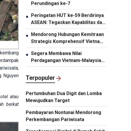
Perundingan ke-7
Peringatan HUT ke-59 Berdirinya
●
ASEAN: Tegaskan Kapabilitas dan
Daya Tariknya
Mendorong Hubungan Kemitraan
●
Strategis Komprehensif Vietnam-
Thailand Semakin Substansial dan
erkembang
Segera Membawa Nilai
●
Efektif
berdampak
Perdagangan Vietnam-Malaysia
Mencapai 20 Miliar Dolar AS
riwisata,
g. Nguyen
Terpopuler
Pertumbuhan Dua Digit dan Lomba
otel atau
Mewujudkan Target
ah berkat
Pembayaran Nontunai Mendorong
Perkembangan Pariwisata