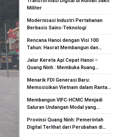
Transformasi Digital di Rumah Sakit
Militer
Modernisasi Industri Pertahanan
Berbasis Sains-Teknologi
Rencana Hanoi dengan Visi 100
Tahun: Hasrat Membangun dan
Mengembangkan Ibu Kota
Jalur Kereta Api Cepat Hanoi –
Quang Ninh : Membuka Ruang
Ekonomi Strategis Baru
Menarik FDI Generasi Baru:
Memosisikan Vietnam dalam Rantai
Nilai Global
Membangun VIFC-HCMC Menjadi
Saluran Undangan Modal yang
Efektif agar Vietnam Mencapai
Provinsi Quang Ninh: Pemerintah
Pertumbuhan Dua Digit
Digital Terlihat dari Perubahan di
Tingkat Akar Rumput