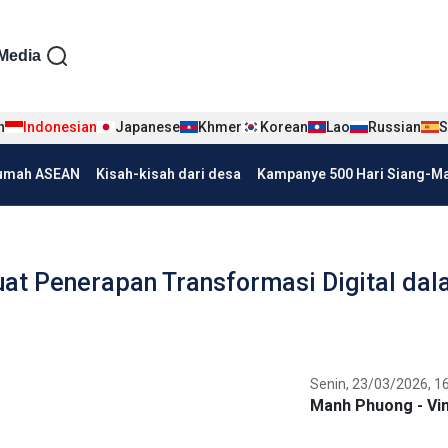
iện tiếng Indo
Media
n
Indonesian
Japanese
Khmer
Korean
Lao
Russian
S
umah ASEAN
Kisah-kisah dari desa
Kampanye 500 Hari Siang-Mal
at Penerapan Transformasi Digital da
Senin, 23/03/2026, 1
Manh Phuong - Vi