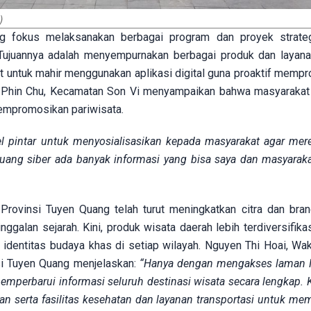
)
g fokus melaksanakan berbagai program dan proyek strateg
 Tujuannya adalah menyempurnakan berbagai produk dan layana
 untuk mahir menggunakan aplikasi digital guna proaktif memp
Xin Phin Chu, Kecamatan Son Vi menyampaikan bahwa masyarakat
empromosikan pariwisata.
l pintar untuk menyosialisasikan kepada masyarakat agar mer
ang siber ada banyak informasi yang bisa saya dan masyarakat
Provinsi Tuyen Quang telah turut meningkatkan citra dan bran
ggalan sejarah. Kini, produk wisata daerah lebih terdiversifika
dentitas budaya khas di setiap wilayah. Nguyen Thi Hoai, Wak
si Tuyen Quang menjelaskan:
“Hanya dengan mengakses laman 
mperbarui informasi seluruh destinasi wisata secara lengkap. 
ran serta fasilitas kesehatan dan layanan transportasi untuk m