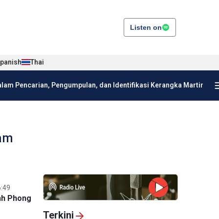
Listen on
panish
Thai
am Pencarian, Pengumpulan, dan Identifikasi Kerangka Martir
lam
6:49
nh Phong
Terkini