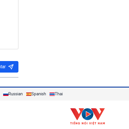
tar
Russian
Spanish
Thai