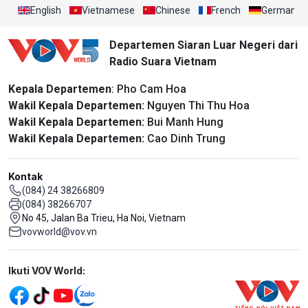
English
Vietnamese
Chinese
French
German
Departemen Siaran Luar Negeri dari
Radio Suara Vietnam
Kepala Departemen
: Pho Cam Hoa
Wakil Kepala Departemen:
Nguyen Thi Thu Hoa
Wakil Kepala Departemen:
Bui Manh Hung
Wakil Kepala Departemen:
Cao Dinh Trung
Kontak
(084) 24 38266809
(084) 38266707
No 45, Jalan Ba Trieu, Ha Noi, Vietnam
vovworld@vov.vn
Mạng xã hội
Ikuti VOV World: