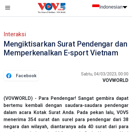
Nhảy đến nội dung
Indonesian
menu trang chủ tiếng Indo
menu phụ tiếng Indo
Interaksi
Mengiktisarkan Surat Pendengar dan
Memperkenalkan E-sport Vietnam
Sabtu, 04/03/2023, 00:00
Facebook
VOVWORLD
(VOVWORLD) - Para Pendengar! Sangat gembira dapat
bertemu kembali dengan saudara-saudara pendengar
dalam acara Kotak Surat Anda. Pada pekan lalu, VOV5
menerima 354 surat dan surel para pendengar dari 38
negara dan wilayah, diantaranya ada 40 surat dari para