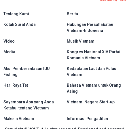
menu footer tiếng Indo
Tentang Kami
Berita
Kotak Surat Anda
Hubungan Persahabatan
Vietnam-Indonesia
Video
Musik Vietnam
Media
Kongres Nasional XIV Partai
Komunis Vietnam
Aksi Pemberantasan IUU
Kedaulatan Laut dan Pulau
Fishing
Vietnam
Hari Raya Tet
Bahasa Vietnam untuk Orang
Asing
Sayembara Apa yang Anda
Vietnam: Negara Start-up
Ketahui tentang Vietnam
Make in Vietnam
Informasi Pengadilan