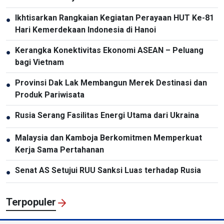
Pencegahan dan Pelaksanaan Komitmen
Ikhtisarkan Rangkaian Kegiatan Perayaan HUT Ke-81
●
Internasional oleh Vietnam
Hari Kemerdekaan Indonesia di Hanoi
Kerangka Konektivitas Ekonomi ASEAN – Peluang
●
bagi Vietnam
Provinsi Dak Lak Membangun Merek Destinasi dan
●
Produk Pariwisata
Rusia Serang Fasilitas Energi Utama dari Ukraina
●
Malaysia dan Kamboja Berkomitmen Memperkuat
●
Kerja Sama Pertahanan
Senat AS Setujui RUU Sanksi Luas terhadap Rusia
●
Terpopuler