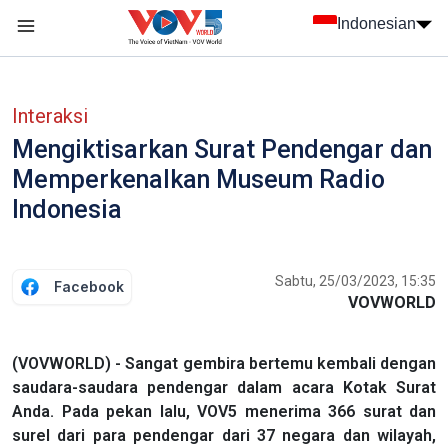
Nhảy đến nội dung
Indonesian
menu trang chủ tiếng Indo
menu phụ tiếng Indo
Interaksi
Mengiktisarkan Surat Pendengar dan
Memperkenalkan Museum Radio
Indonesia
Sabtu, 25/03/2023, 15:35
Facebook
VOVWORLD
(VOVWORLD) - Sangat gembira bertemu kembali dengan
saudara-saudara pendengar dalam acara Kotak Surat
Anda. Pada pekan lalu, VOV5 menerima 366 surat dan
surel dari para pendengar dari 37 negara dan wilayah,