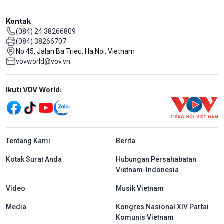
Kontak
(084) 24 38266809
(084) 38266707
No 45, Jalan Ba Trieu, Ha Noi, Vietnam
vovworld@vov.vn
Mạng xã hội
Ikuti VOV World:
menu footer tiếng Indo
Tentang Kami
Berita
Kotak Surat Anda
Hubungan Persahabatan
Vietnam-Indonesia
Video
Musik Vietnam
Media
Kongres Nasional XIV Partai
Komunis Vietnam