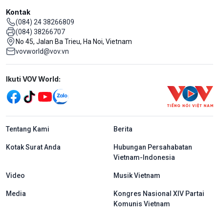
Kontak
(084) 24 38266809
(084) 38266707
No 45, Jalan Ba Trieu, Ha Noi, Vietnam
vovworld@vov.vn
Mạng xã hội
Ikuti VOV World:
menu footer tiếng Indo
Tentang Kami
Berita
Kotak Surat Anda
Hubungan Persahabatan
Vietnam-Indonesia
Video
Musik Vietnam
Media
Kongres Nasional XIV Partai
Komunis Vietnam