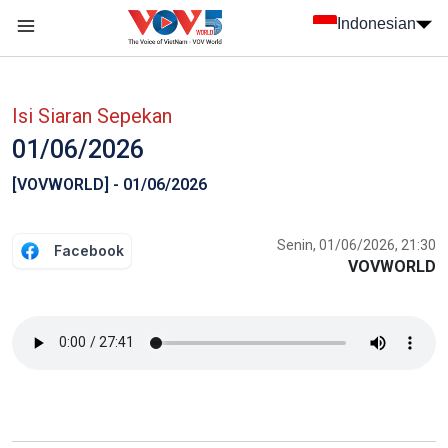
Nhảy đến nội dung
Indonesian
menu trang chủ tiếng Indo
menu phụ tiếng Indo
Isi Siaran Sepekan
01/06/2026
[VOVWORLD] - 01/06/2026
Senin, 01/06/2026, 21:30
Facebook
VOVWORLD