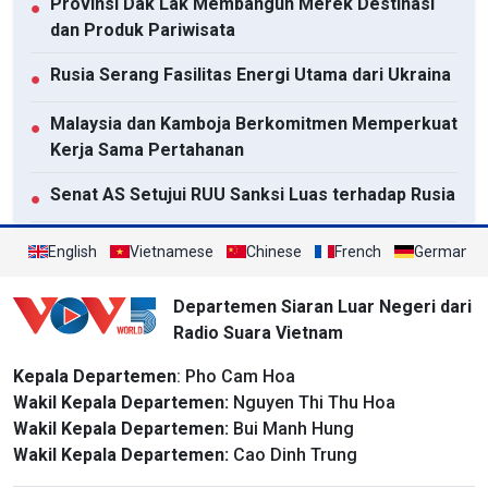
Provinsi Dak Lak Membangun Merek Destinasi
●
dan Produk Pariwisata
Rusia Serang Fasilitas Energi Utama dari Ukraina
●
Malaysia dan Kamboja Berkomitmen Memperkuat
●
Kerja Sama Pertahanan
Senat AS Setujui RUU Sanksi Luas terhadap Rusia
●
Mendorong Kerja Sama Komprehensif antara
●
English
Vietnamese
Chinese
French
German
Vietnam dan Thailand
Departemen Siaran Luar Negeri dari
Lihat semua
Radio Suara Vietnam
Kepala Departemen
: Pho Cam Hoa
Wakil Kepala Departemen:
Nguyen Thi Thu Hoa
Wakil Kepala Departemen:
Bui Manh Hung
Wakil Kepala Departemen:
Cao Dinh Trung