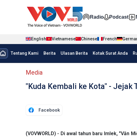
Nhảy đến nội dung
Đa phương t
Radio
Podcast
English
Vietnamese
Chinese
French
Germa
menu trang chủ tiếng Indo
Tentang Kami
Berita
Ulasan Berita
Kotak Surat Anda
R
menu phụ tiếng Indo
Media
"Kuda Kembali ke Kota" - Jejak 
Facebook
(VOVWORLD) - Di awal tahun baru Imlek, "Văn Mi