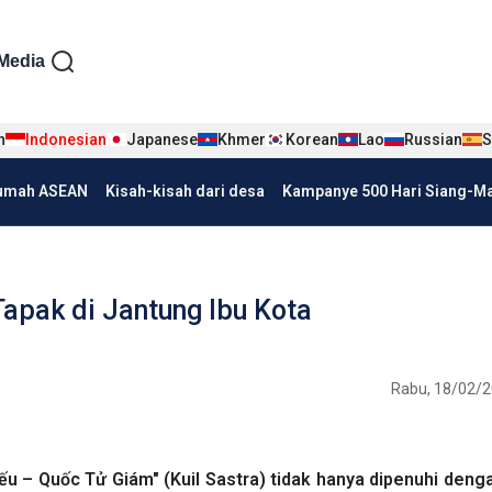
iện tiếng Indo
Media
n
Indonesian
Japanese
Khmer
Korean
Lao
Russian
S
umah ASEAN
Kisah-kisah dari desa
Kampanye 500 Hari Siang-Mal
Tapak di Jantung Ibu Kota
Rabu, 18/02/2
ếu – Quốc Tử Giám" (Kuil Sastra) tidak hanya dipenuhi den