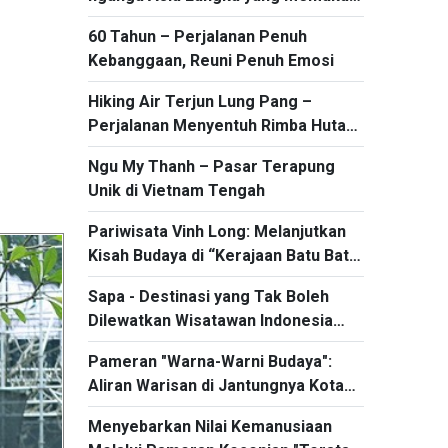
di Provinsi Gia Lai
60 Tahun – Perjalanan Penuh
Kebanggaan, Reuni Penuh Emosi
Hiking Air Terjun Lung Pang –
Perjalanan Menyentuh Rimba Hutan
Phong Quang
Ngu My Thanh – Pasar Terapung
Unik di Vietnam Tengah
Pariwisata Vinh Long: Melanjutkan
Kisah Budaya di “Kerajaan Batu Bata
dan Keramik”
Sapa - Destinasi yang Tak Boleh
Dilewatkan Wisatawan Indonesia
Saat Berkunjung ke Vietnam
Pameran "Warna-Warni Budaya":
Aliran Warisan di Jantungnya Kota
Hanoi
Menyebarkan Nilai Kemanusiaan