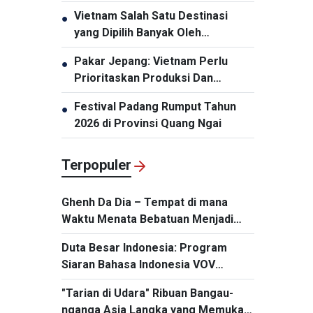
Kunjungan Kenegaraan ke
Vietnam Salah Satu Destinasi
●
Australia dan Selandia Baru
yang Dipilih Banyak Oleh
Wisatawan India
Pakar Jepang: Vietnam Perlu
●
Prioritaskan Produksi Dan
Pengemasan Chip Semikonduktor
Festival Padang Rumput Tahun
●
2026 di Provinsi Quang Ngai
Terpopuler
Ghenh Da Dia – Tempat di mana
Waktu Menata Bebatuan Menjadi
Keajaiban Vietnam
Duta Besar Indonesia: Program
Siaran Bahasa Indonesia VOV
Merupakan Jembatan Penting bagi
"Tarian di Udara" Ribuan Bangau-
Hubungan Bilateral
nganga Asia Langka yang Memukau