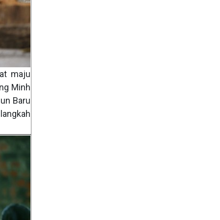
at maju
ang Minh
hun Baru
elangkah