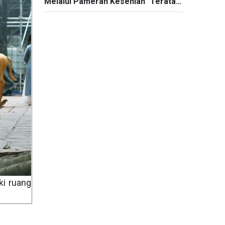
Melalui Pameran Kesenian "Teratai
Bulan Mei"
ki ruang