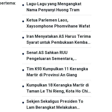
bertema:
Lagu-Lagu yang Mengangkat
●
Nama Penyanyi Huong Tram
Ketua Parlemen Laos,
●
Xaysomphone Phomvihane Wafat
Iran Menyatakan AS Harus Terima
●
Syarat untuk Pembukaan Kembali
Selat Hormuz
Senat AS Sahkan RUU
●
Pengeluaran Sementara,
Menghindari Risiko Penutupan
Tim K93 Kumpulkan 11 Kerangka
●
Pemerintah
Martir di Provinsi An Giang
Kumpulkan 18 Kerangka Martir di
●
Taman Le Thi Rieng, Kota Ho Chi
Minh
Sekjen Sekaligus Presiden To
●
Lam Berangkat Melakukan