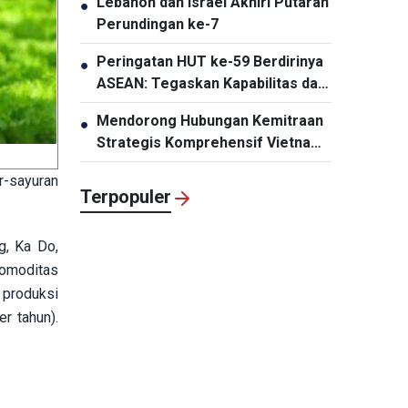
Lebanon dan Israel Akhiri Putaran
●
Perundingan ke-7
Peringatan HUT ke-59 Berdirinya
●
ASEAN: Tegaskan Kapabilitas dan
Daya Tariknya
Mendorong Hubungan Kemitraan
●
Strategis Komprehensif Vietnam-
Thailand Semakin Substansial dan
r-sayuran
Efektif
Terpopuler
g, Ka Do,
komoditas
 produksi
r tahun).