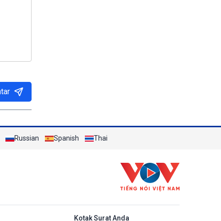
tar
Russian
Spanish
Thai
do
Kotak Surat Anda