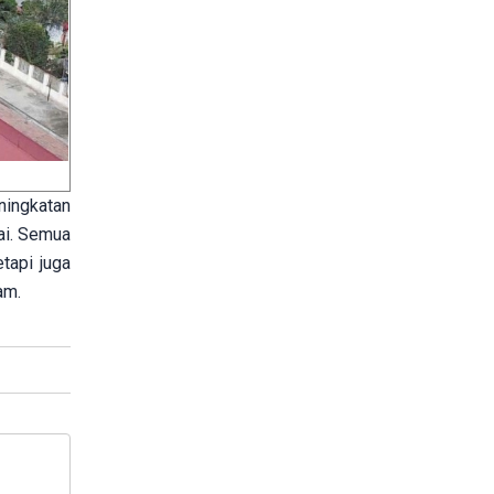
ingkatan
ai. Semua
tapi juga
am.