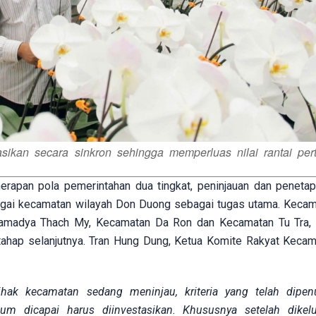
asikan secara sinkron sehingga memperluas nilai rantai per
erapan pola pemerintahan dua tingkat, peninjauan dan penetap
agai kecamatan wilayah Don Duong sebagai tugas utama. Keca
tamadya Thach My, Kecamatan Da Ron dan Kecamatan Tu Tra,
tahap selanjutnya. Tran Hung Dung, Ketua Komite Rakyat Keca
, pihak kecamatan sedang meninjau, kriteria yang telah dipen
lum dicapai harus diinvestasikan. Khususnya setelah dikel