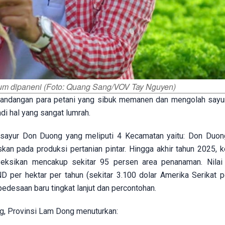
lum dipaneni (Foto: Quang Sang/VOV Tay Nguyen)
andangan para petani yang sibuk memanen dan mengolah sayu
di hal yang sangat lumrah.
ayur Don Duong yang meliputi 4 Kecamatan yaitu: Don Duon
an pada produksi pertanian pintar. Hingga akhir tahun 2025, 
oyeksikan mencakup sekitar 95 persen area penanaman. Nilai
ND per hektar per tahun (sekitar 3.100 dolar Amerika Serikat pe
desaan baru tingkat lanjut dan percontohan.
g, Provinsi Lam Dong menuturkan: