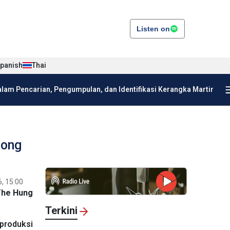
Listen on
panish
Thai
am Pencarian, Pengumpulan, dan Identifikasi Kerangka Martir
Dong
, 15:00
The Hung
Terkini
produksi