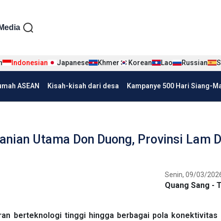
iện tiếng Indo
Media
n
Indonesian
Japanese
Khmer
Korean
Lao
Russian
S
umah ASEAN
Kisah-kisah dari desa
Kampanye 500 Hari Siang-Mal
anian Utama Don Duong, Provinsi Lam 
Senin, 09/03/2026
Quang Sang - 
n berteknologi tinggi hingga berbagai pola konektivitas 