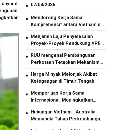
sayur di
07/08/2026
●
angunan.
ngkatkan
Mendorong Kerja Sama
●
Komprehensif antara Vietnam dan
Thailand
Menjamin Laju Penyelesaian
●
Proyek-Proyek Pendukung APEC
2027
RUU mengenai Pembangunan
●
Perkotaan Tetapkan Mekanisme
Khusus dan Unggul bagi Kota Ho
Harga Minyak Melonjak Akibat
●
Chi Minh
Ketegangan di Timur Tengah
Memperluas Kerja Sama
●
Internasional, Meningkatkan
Promosi Pariwisata Vietnam
Hubungan Vietnam - Australia
●
Memasuki Tahap Perkembangan
Baru