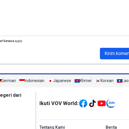
of Service
apply.
Kirim komen
German
Indonesian
Japanese
Khmer
Korean
Lao
Mạng xã hội
egeri dari
Ikuti VOV World:
menu footer tiếng In
Tentang Kami
Berita