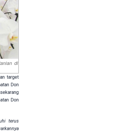
tanian di
an target
matan Don
 sekarang
matan Don
uhi terus
uarkannya