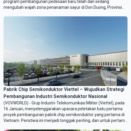
program pembangunan pedesaan baru telah dan sedang
mengubah wajah zona penanaman sayur di Don Duong, Provinsi
Lam Dong. Masyarakat setempat kini benar-benar menjadi subjek
dalam proses pembangunan. Selangkah demi selangkah mereka
membawa sektor pertanian ke dalam rantai nilai, sehingga mampu
meningkatkan pendapatan dan kualitas hidup.
Pabrik Chip Semikonduktor Viettel – Wujudkan Strategi
Pembangunan Industri Semikonduktor Nasional
(VOVWORLD) - Grup Industri-Telekomunikasi Militer (Viettel), pada
16 Januari, menyelenggarakan upacara peletakan batu pertama
proyek pembangunan pabrik chip semikonduktor yang pertama di
Vietnam. Peristiwa ini menjadi tonggak penting, dan untuk pertama
kalinya membina kemampuan pembuatan chip semikonduktor