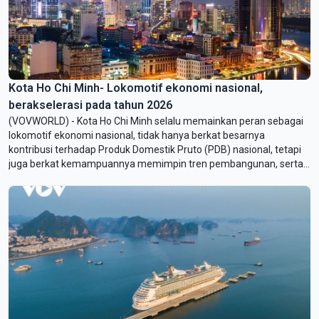
Kota Ho Chi Minh- Lokomotif ekonomi nasional,
berakselerasi pada tahun 2026
(VOVWORLD) - Kota Ho Chi Minh selalu memainkan peran sebagai
lokomotif ekonomi nasional, tidak hanya berkat besarnya
kontribusi terhadap Produk Domestik Pruto (PDB) nasional, tetapi
juga berkat kemampuannya memimpin tren pembangunan, serta
menciptakan dorongan dan semangat kuat bagi berbagai daerah
lainnya. Berdasarkan berbagai keberhasilan menonjol yang telah
dicapai pada tahun 2025, Kota Ho Chi Minh memasuki tahun 2026
dengan tuntutan dan target yang lebih tinggi untuk berakselerasi
dan berkembang secara berkelanjutan.