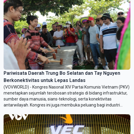
dalam negeri, sekaligus meletakkan dasar untuk menguasai
teknologi inti dan mengembangkan ekosistem semikonduktor
nasional.
Pariwisata Daerah Trung Bo Selatan dan Tay Nguyen
Berkonektivitas untuk Lepas Landas
(VOVWORLD) - Kongres Nasonal XIV Partai Komunis Vietnam (PKV)
menetapkan sejumlah terobosan strategis di bidang infrastruktur,
sumber daya manusia, sians-teknologi, serta konektivitas
antarwilayah. Kongres ini juga membuka peluang bagi industri
pariwisata untuk bertransformasi secara signifikan dari
pemgembangan ekstensif menjadi intensif, guna meningkatkan
nilai tambah dan keberlanjutan.