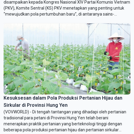
disampaikan kepada Kongres Nasional XIV Partai Komunis Vietnam
(PKV), Komite Sentral (KS) PKV menetapkan yang penting untuk
“mewujudkan pola pertumbuhan baru”, di antaranya sains-
teknologi, inovasi kreatif dan transformasi digital yang dipandang
sebagai motor penggerak utama. Menyambut keputusan ini,
Quang Ninh, sebagai daerah yang memelopori banyak terobosan
pembangunan, segera melaksanakan langkah-langkah konkret
dan turut merealisasikan target bersama.
Kesuksesan dalam Pola Produksi Pertanian Hijau dan
Sirkular di Provinsi Hung Yen
(VOVWORLD) - Di tengah tantangan yang dihadapi oleh pertanian
tradisional para petani di Provinsi Hung Yen telah berani
menerapkan praktik pertanian yang berteknologi tinggi dengan
beberapa pola produksi pertanian hijau dan pertanian sirkular