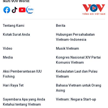
Mạng xã hội
Ikuti VOV World:
menu footer tiếng Indo
Tentang Kami
Berita
Kotak Surat Anda
Hubungan Persahabatan
Vietnam-Indonesia
Video
Musik Vietnam
Media
Kongres Nasional XIV Partai
Komunis Vietnam
Aksi Pemberantasan IUU
Kedaulatan Laut dan Pulau
Fishing
Vietnam
Hari Raya Tet
Bahasa Vietnam untuk Orang
Asing
Sayembara Apa yang Anda
Vietnam: Negara Start-up
Ketahui tentang Vietnam