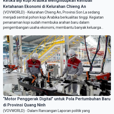
Ketika Biji Kopi Arabika Menghidupkan Kembali
Ketahanan Ekonomi di Kelurahan Chieng An
(VOVWORLD) - Kelurahan Chieng An, Provinsi Son La sedang
menjadi sentral pohon kopi Arabika berkualitas tinggi. Kegiatan
penanaman kopi sudah membuka arahan baru dalam
pengembangan usaha ekonomi, membantu banyak keluarga
petani Chieng An mengentas kemiskinan dan mencapai
kesejahteraan. Pada tahun 2025, Chieng An memperkuat
penanaman berbagai varietas Arabika dengan produktivitas yang
tinggi, menerapkan teknik cocok-tanam yang modern dan model
ekonomi koperasi.
“Motor Penggerak Digital” untuk Pola Pertumbuhan Baru
di Provinsi Quang Ninh
(VOVWORLD) - Dalam Rancangan Laporan politik yang