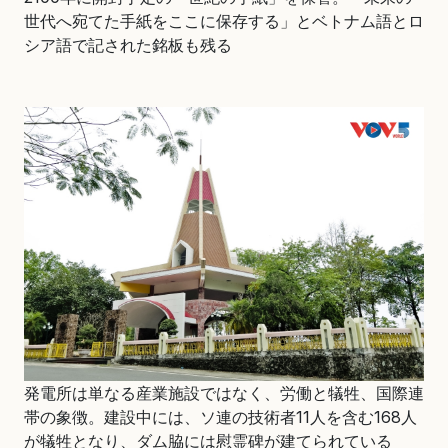
世代へ宛てた手紙をここに保存する」とベトナム語とロ
シア語で記された銘板も残る
発電所は単なる産業施設ではなく、労働と犠牲、国際連
帯の象徴。建設中には、ソ連の技術者11人を含む168人
が犠牲となり、ダム脇には慰霊碑が建てられている