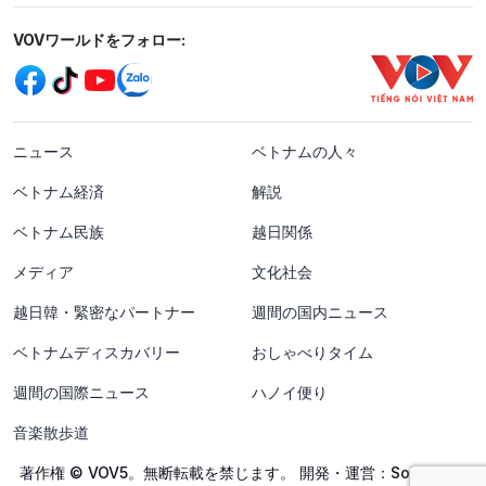
Mạng xã hội
VOVワールドをフォロー:
menu footer tiếng Nhật
ニュース
ベトナムの人々
ベトナム経済
解説
ベトナム民族
越日関係
メディア
文化社会
越日韓・緊密なパートナー
週間の国内ニュース
ベトナムディスカバリー
おしゃべりタイム
週間の国際ニュース
ハノイ便り
音楽散歩道
著作権 © VOV5。無断転載を禁じます。 開発・運営：SolidTech