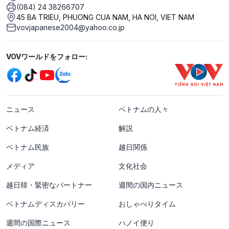
(084) 24 38266707
45 BA TRIEU, PHUONG CUA NAM, HA NOI, VIET NAM
vovjapanese2004@yahoo.co.jp
Mạng xã hội
VOVワールドをフォロー:
menu footer tiếng Nhật
ニュース
ベトナムの人々
ベトナム経済
解説
ベトナム民族
越日関係
メディア
文化社会
越日韓・緊密なパートナー
週間の国内ニュース
ベトナムディスカバリー
おしゃべりタイム
週間の国際ニュース
ハノイ便り