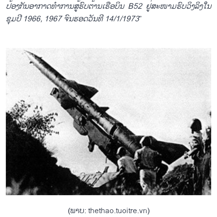
ປ້ອງ​ກັນ​ອາກາດ​ທຳ​ການ​ສູ້​ຮົບ​ຕ້ານເຮືອບິນ
B52
ຢູ່​ສະໜາມ​ຮົບ​ວິ​ງລິງ​ໃນ​
ຊຸມ​ປີ 1966, 1967 ຈົນ​ຮອດ​ວັນ​ທີ 14/1/1973
”
(ພາບ: thethao.tuoitre.vn)