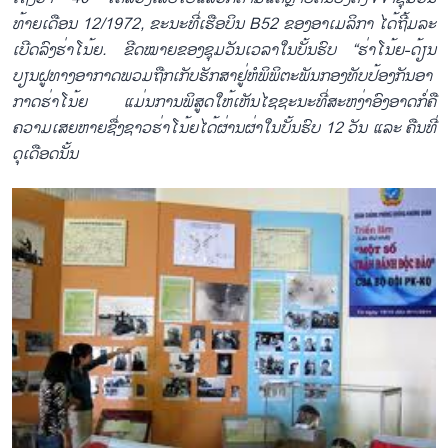
ທ້າຍ​ເດືອນ 12/1972, ຂະນະ​ທີ່
ເຮືອບິນ B52 ຂອງອາ​ເມ​ລິ​​ກາ ໄດ້​ຖີ້ມລະ​
ເບີດ​ລົງ​ຮ່າ​ໂນ້ຍ. ຂີດ​ໝາຍ​ຂອງ​ຊຸມ​ວັນ​ເວລາໃນ​ບັ້ນຮົບ
“ຮ່າ​ໂນ້ຍ-ດ້ຽນ
ບຽນ​ຝູທາງ​ອາກາດພວມ​ຖືກ​ເກັບ​ຮັກສາ​​ຢູ່​ຫໍພິພິຕະພັນ​ກອງທັບປ້ອງ​ກັນ​ອາ
ກາ​ດຮ່າ​ໂນ້ຍ ​ແມ່ນ​ການ​ພິສູດ​​ໃຫ້​ເຫັນໄຊຊະນະ​ທີ່​ສະຫງ່າ​ອົງອາດກໍ່​ຄື​
ຄວາມ​ເສຍ​ຫາຍ​ຊື່ງຊາວ​ຮ່າ​ໂນ້ຍ​ໄດ້​ຜ່ານ​ຜ່າ​ໃນບັ້ນຮົບ 12 ວັນ ​ແລະ ຄືນ​ທີ່​
ດຸ​ເດືອດ​ນັ້ນ