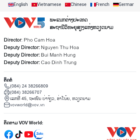
English
Vietnamese
Chinese
French
German
ພະແນກຕ່າງປະເທດ
ສະຖານີວິທະຍຸສຽງແຫ່ງຫວຽດນາມ
Director
: Pho Cam Hoa
Deputy Director:
Nguyen Thu Hoa
Deputy Director:
Bui Manh Hung
Deputy Director:
Cao Dinh Trung
ຕິດຕໍ່
(084) 24 38266809
(084) 38266707
ເລກທີ 45, ຖະໜົນ ບ່າ​ຈ້ຽວ, ຮ່າ​ໂນ້ຍ, ຫວຽດນາມ
vovworld@vov.vn
Mạng xã hội
ຕິດຕາມ VOV World: