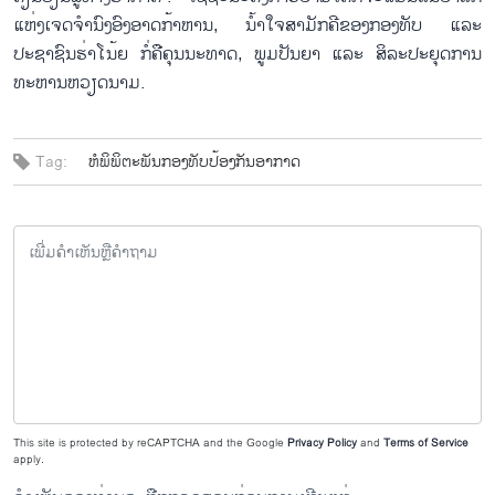
ແຫ່ງ​ເຈດ​ຈຳນົງ​ອົງອາດ​ກ້າຫານ, ​ນ້ຳ​ໃຈ​ສາມັກຄີ​ຂອງ​ກອງທັບ ​ແລະ
ປະຊາຊົນ​ຮ່າ​ໂນ້ຍ ກໍ່​ຄື​ຄຸນ​ນະ​ທາດ, ພູມ​ປັນຍາ ​ແລະ ສິລະ​ປະຍຸດ​ການ​
ທະຫານ​ຫວຽດນາມ.
Tag:
ຫໍພິພິຕະພັນກອງທັບປ້ອງກັນອາກາດ
This site is protected by reCAPTCHA and the Google
Privacy Policy
and
Terms of Service
apply.