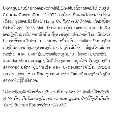
ບັນດາ​ຮູບ​ພາບ​ນຳ​ມາ​ວາງສະ​ແດງ​ທີ່​ຫໍພິພິຕະພັນ​ໄດ້​ວາດ​ພາບ​ໃຫ້​ເຫັນຊຸມ​
ວັນ ​ແລະ ຄືນ​ທ້າຍ​ເດືອນ 12/1972, ຮ່າ​ໂນ້ຍ ຖືກ​ລະ​ເບີດ​ທຳລາຍ​ຢ່າງ​ດຸ​
ເດືອດ. ຮູບ​ພາບ​ຄີ​ວລົດ​ໄຟ Hang Co ຖືກ​ລະ​ເບີດ​ທຳລາຍ, ກຳລັງ​ປ້ອງ​
ກັນ​ຕົວ​ໂຮງໝໍ Bach Mai ​ເຂົ້າຮ່ວມ​ການກູ້​ຊ່ວຍ​ທ່ານ​ໝໍ ​ແລະ ຄົນ​ເຈັບ​
ພາຍຫຼັງ​ຖືກ​ລະ​ເບີດ​ຈາກ​ເຮືອບິນ ຊື່​ງສະ​ແດງ​ໃຫ້​ເຫັນ​ວ່າຮ່າ​ໂນ້ຍ ມີ​ຄວາມ​
ອົງ​ອາດ​ກ້າຫານ​ໃນ​ສົງຄາມ. ນ​ອກຈາກ​ນັ້ນ​ແລ້ວ, ​ຫໍພິພິຕະພັນ​ກອງທັບ
ປ້ອງ​ກັນ​ອາກາດຍັງ​​ວາງສະ​ແດງ​ບັນດາ​ວັດຖຸ​ພັນ​ທີ່​ມີຄ່າ ພິສູດ​ໃຫ້​ເຫັນ​ວ່າ
ກອງທັບ ​ແລະ ປະຊາຊົນ​ພາກ​ເໜືອ​ຫວຽດນາມ, ພິ​ເສດ​​ແມ່ນ​ກອງທັບ ​
ແລະ ປະຊາ​ຊົນ​ນະຄອນຫຼວງ ​ໄດ້​ຕີ​ເອົາ​ຊະນະ​ການ​ບຸກ​ໂຈມ​ຕີ​ຂອງ​ກອງທັບ​
ອາກາດ​ອາ​ເມ​ລິ​ກາ ຢູ່ພາກ​ເໜືອ ​ແລະ ນະຄອນຫຼວງ​ຮ່າ​ໂນ້ຍ. ທ່ານ​ພັນ​
ເອກ Nguyen Huu Dac ຜູ້ອຳນວຍການ​ຫໍພິພິຕະພັນ​ກອງທັບປ້ອງ​ກັນ​
ອາກາດ​​ໃຫ້​ຮູ້​ຕື່ມ​ອີກວ່າ:
“
​ມີ​ຫຼາຍ​ວັດຖຸ​ພັນ​ມີຄ່າ​ທີ່​ສຸດ, ນັບ​ແຕ່ເຮືອບິນ Mic 21 ລຳ​ທີ່​ໄດ້ຍິງ​ເຮືອບິນ
B-52 ຕົກ​, ປືນ​ໃຫ່ຍປ້ອງ​ກັນ​ອາກາດ ​ແລະ ລູດສອນ​ໄຟ​ທີ່ຍິງ​ເຮືອ​ບິນຕົກ​
ໃນ 12 ວັນ ​ແລະ ຄືນ​ຂອງ​ເດືອນ 12/1972
“