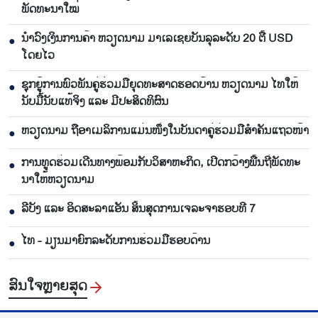
ພັດທະນາໃໝ່
ນຳ​ວົງ​ເງິນ​ການ​ຄ້າ ຫວຽດ​ນາມ ມາ​ເລ​ເຊຍ​ບັນ​ລຸ​ລະ​ດັບ 20 ຕື້ USD
●
ໂດຍ​ໄວ
ຊຸກ​ຍູ້​ການ​ພົວ​ພັນ​ຄູ່​ຮ່ວມ​ມື​ຍຸດ​ທະ​ສາດ​ຮອດ​ບ້ານ ຫວຽດ​ນາມ ໄທ​ໃຫ້​
●
ນັບ​ມື້​ນັບ​ແທ້​ຈິງ ແລະ ມີ​ປະ​ສິດ​ທິ​ຜົນ
ຫ​ວຽດ​ນາມ ຖື​ອາ​ເມ​ລິ​ການ​ແມ່ນ​ໜຶ່ງ​ໃນ​ບັນ​ດາ​ຄູ່​ຮ່ວມ​ມື​ສຳ​ຄັນ​ແຖວ​ໜ້າ
●
ການ​ທູດ​ຮ່ວມ​ເດີນ​ທາງ​ພ້ອມກັບ​ວິ​ສາ​ຫະ​ກ​ິດ, ເປີດກວ້າງ​ພື້ນ​ຖີ່​ພັດ​ທະ​
●
ນາ​ໃຫ້​ຫວຽດ​ນາມ
ລີ​ບັງ ແລະ ອິດ​ສະ​ລາ​ແອັນ ສິ້ນ​ສຸດ​ການ​ເຈ​ລະ​ຈາ​ຮອບ​ທີ 7
●
ໄທ - ມຽນ​ມາ​ຍົກ​ລະ​ດັບ​ການ​ຮ່ວມ​ມື​ຮອບ​ດ້ານ
●
ສົນ​ໃຈ​ຫຼາຍ​ສຸດ