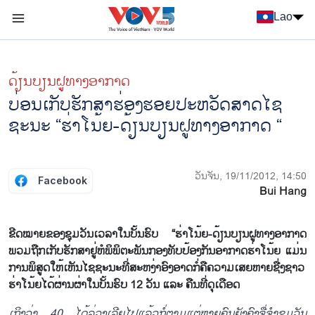
Nhảy đến nội dung
Lao
Menu trang chủ tiếng Lào
menu phụ tiếng Lào
ດ້ຽນບຽນ​ຝູທາງ​ອາກາດ
ບ່ອນເກັບຮັກສາຮ່ອງຮອຍປະຫວັດສາດໄຊ
ຊະນະ “ຮ່າໂນ້ຍ-ດ້ຽນບຽນຝູທາງອາກາດ “
ວັນຈັນ, 19/11/2012, 14:50
Facebook
Bui Hang
ຂີດ​ໝາຍ​ຂອງ​ຊຸມ​ວັນ​ເວລາໃນ​ບັ້ນຮົບ “ຮ່າ​ໂນ້ຍ-ດ້ຽນບຽນ​ຝູທາງ​ອາກາດ
ພວມ​ຖືກ​ເກັບ​ຮັກສາ​​ຢູ່​ຫໍພິພິຕະພັນ​ກອງທັບປ້ອງ​ກັນ​ອາກາ​ດຮ່າ​ໂນ້ຍ ​ແມ່ນ​
ການ​ພິສູດ​​ໃຫ້​ເຫັນໄຊຊະນະ​ທີ່​ສະຫງ່າ​ອົງອາດກໍ່​ຄື​ຄວາມ​ເສຍ​ຫາຍ​ຊື່ງຊາວ​
ຮ່າ​ໂນ້ຍ​ໄດ້​ຜ່ານ​ຜ່າ​ໃນບັ້ນຮົບ 12 ວັນ ​ແລະ ຄືນ​ທີ່​ດຸ​ເດືອດ​
ເຖິງ​ວ່າ 40 ​ໄດ້​ລ່ວງ​ເລີຍ​ໄປ​ແລ້ວ​ກໍ່ຕາມ​ແຕ່​ຫຼາຍ​ຄົນ​ຍັງ​ຄົງ​ຈື່​ຈຳ​ຊຸມ​ວັນ​