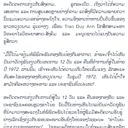
ອະດີດຕະການ​ກ່ຽວ​ກັບ​ສົງຄາມ, ລູກ​ລະ​ເບີດ…​ເຖິງ​ວ່າ​​ໄດ້​ກໍ່ຄວາມ​
ເສຍຫາຍ ​ແລະ ການ​ສູນ​ເສຍ​ຫຼາຍ​ຢ່າງ​ກໍ່ຕາມ ​ແຕ່​ສິ່ງ​ທີ່​ມີ​ຄວາມ​ໝາຍ​ກ່ວາ
ນັ້ນ​ແມ່ນ​ຄວາ​ມ​ເອກອ້າງ​ທະ​ນົງ​ໃຈ, ຄວາມ​ອົງອາດ​ກ້າຫານ​ບື່ນຕົວ​ຂຶ້ນ​ຂອງ​
ຊາວ​ຫວຽດນາມ ລຸ້ນຕ່າງໆ. ​ເພື່ອນ Tran Duy Anh ນັກ​ສຶກສາ​ມະຫາ
ວິທະຍາ​ໄລ​ວິທະຍາສາດ-​ສັງຄົມ ​ແລະ ມະນຸດຊາດ​ໄດ້​ແບ່ງປັນ​ຄວາມ​
ຮູ້ສຶກ​ວ່າ:
“
​ມື້​ນີ້​ໄດ້​ມາ​ຢ້ຽມຫໍພິພິຕະພັນ​ກອງທັບ​ປ້ອງ​ກັນ​ອາກາດ, ຂ້າພະ​ເຈົ້າ​ໄດ້​ເຫັນ​
ບັນດາ​ວັດຖຸ​ພັນ​ກ່ຽວ​ກັບ​ເຫດການ 12 ວັນ ​ແລະ ຄືນ​ທີ່ທຳ​ການ​ຕໍ່ສູ້​ໃນ​ທ້າຍ​
ປີ 1972. ຜ່ານ​ນັ້ນ, ​ເຮົາ​ຈະ​ເຫັນ​ໄດ້​ຄວາມ​ເຕີບ​ໃຫ່ຍ​ເຂັ້ມ​ແຂງ, ລັກສະນະ​
ທັນ​ສະ​ໄໝ​ຂອງ​ກອງທັບ​ຫວຽດນາມ ​ໃນ​ຊຸມ​ປີ 1972, ​ເຫັນ​ໄດ້​ນ້ຳໃຈ​
ສາມັກຄີ​ລະຫວ່າງ​ທະຫານ ​ແລະ ປະຊາຊົນ​ທົ່ວ​ປະ​ເທດ
“.
ອະດີດຕະການ​ກ່ຽວ​ກັບການ​ຕໍ່ສູ້​ໃນ 12 ວັນ ​ແລະ ຄືນ​ຂອງ​ກອງທັບ ​ແລະ
ປະຊາຊົນ​ນະຄອນຫຼວງ​ຮ່າ​ໂນ້ຍ ນັບ​ມື້​ນັບ​ຫ່າງ​ເຫີ​ນໄປ​ແຕ່​ບັນດາ​ວັດ​ຖຸພັນ​
ທີ່ນຳ​ມາ​ວາງສະ​ແດງ​​ໃນ​ຫໍພິພິຕະພັນ​ໄດ້​ຊ່ວຍ​ໃຫ້​ຜູ້​ຊົມ​ມີ​ສະຕິ​ຄວາມ​ຮັບ​ຮູ້​
ຢ່າງ​ເລິກ​ເຊິ່ງກ່ຽວ​ກັບ​ຂອບ​ຂະໜາດ​ອັນ​ຍິ່ງ​ໃຫ່ຍຂອງ​ໄຊຊະນະ “ຮ່າ​ໂນ້ຍ-
ດ້ຽນບຽນ​ຝູທາງ​ອາກາດ“. ​ໄຊຊະນະ​ດັ່ງກ່າວ​ຍາມ​ໃດ​ກໍ່​ຈະ​ແມ່ນ​ສັນຍາ​ລັກ​​