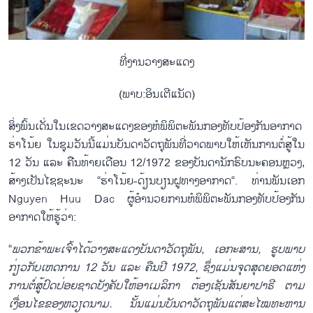
ທີ່​ງານ​ວາງສະ​ແດງ
(ພາບ:ອິນ​ເຕີ​ແນັດ)
ສິ່ງພົ້ນ​ເດັ່ນ​​ໃນ​​ເຂດ​ວາງສະ​ແດງ​ຂອງ​ຫໍພິພິຕະພັນ​ກອງທັບປ້ອງ​ກັນ​ອາກາດ​
ຮ່າ​ໂນ້ຍ ​ໃນ​ຊຸມ​ວັນ​ນີ້​ແມ່ນ​ບັນດາ​ວັດຖຸ​ພັນ​ທີ່​ວາດ​ພາບ​ໃຫ້​ເຫັນ​ການ​ຕໍ່ສູ້​ໃນ​
12 ວັນ ​ແລະ ຄືນ​ທ້າຍ​ເດືອນ 12/1972 ຂອງ​ບັນດາ​ນັກຮົບ​ນະຄອນຫຼວງ,
ສ້າງ​ເປັນ​ໄຊຊະນະ “ຮ່າ​ໂນ້ຍ-ດ້ຽນບຽນ​ຝູທາງ​ອາກາດ“. ທ່ານ​ພັນ​ເອກ
Nguyen Huu Dac ຜູ້ອຳນວຍການ​ຫໍພິພິຕະພັນ​ກອງທັບປ້ອງ​ກັນ​
ອາກາດ​​ໃຫ້​ຮູ້​ວ່າ:
“
​​ພວກ​ຂ້າພະ​ເຈົ້າ​ໄດ້​ວາງສະ​ແດງ​ບັນດາ​ວັດຖຸ​ພັນ, ​ເອກະສານ, ຮູບ​ພາບ​
ກ່ຽວ​ກັບ​ເຫດການ 12 ວັນ ​ແລະ ຄືນ​ປີ 1972, ຊຶ່ງ​ແມ່ນຈຸດ​ສຸດ​ຍອດ​​ແຫ່ງ
ການ​ຕໍ່ສູ້​ປົດ​ປ່ອຍ​ຊາດ​ບັງຄັບ​ໃຫ້​ອາ​ເມ​ລິ​ກາ ຕ້ອງ​ເຊັນ​ສັນຍາ​ປາຣີ ຕາມ​​
ເງື່ອນ​ໄຂຂອງ​ຫວຽດນາມ. ນັ້ນ​ແມ່ນ​ບັນດາ​ວັດຖຸ​ພັນ​ແຕ່​ສະ​ໄໝທະຫານ​