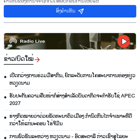
ຄຳເຫັນຂອງທ່ານຈະຖືກກວດສອບກ່ອນການເຜີຍແຜ່
ສົ່ງຄຳເຫັນ
ຂ່າວ/ບົດ​ໃໝ່
ເປີດກວ້າງການຮ່ວມມືສາກົນ, ຍົກລະດັບການໂຄສະນາການທ່ອງທ່ຽວ
●
ຫວຽດນາມ
ຮັບປະກັນຄວາມຄືບໜ້າກໍ່ສ້າງສຳເລັດບັນດາກິດຈະກຳຮັບໃຊ້ APEC
●
2027
ຮ່າງກົດໝາຍວ່າດ້ວຍພັດທະນາຕົວເມືອງ ກຳນົດກົນໄກຈຳເພາະທີ່ດີ
●
ກວ່າໃຫ້ແກ່ນະຄອນ ໂຮ່ຈີມິນ
ການພົວພັນລະຫວ່າງ ຫວຽດນາມ - ອົດສະຕາລີ ກ້າວເຂົ້າສູ່ໄລຍະ
●