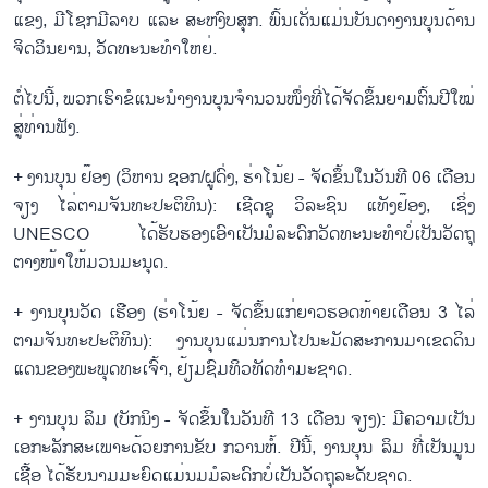
ແຂງ, ມີໂຊກມີລາບ ແລະ ສະຫງົບສຸກ. ພົ້ນເດັ່ນແມ່ນບັນດາງານບຸນດ້ານ
ຈິດວິນຍານ, ວັດທະນະທຳໃຫຍ່.
ຕໍ່ໄປນີ້, ພວກເຮົາຂໍແນະນຳງານບຸນຈຳນວນໜຶ່ງທີ່ໄດ້ຈັດຂຶ້ນຍາມຕົ້ນປີໃໝ່
ສູ່ທ່ານຟັງ.
+ ງານບຸນ ຢ໊ອງ (ວິຫານ ຊອກ/ຝູດົ່ງ, ຮ່າໂນ້ຍ - ຈັດຂຶ້ນໃນວັນທີ 06 ເດືອນ
ຈຽງ ໄລ່ຕາມຈັນທະປະຕິທິນ): ເຊີດຊູ ວິລະຊົນ ແທັງຢ໊ອງ, ເຊິ່ງ
UNESCO ໄດ້ຮັບຮອງເອົາເປັນມໍລະດົກວັດທະນະທຳບໍ່ເປັນວັດຖຸ
ຕາງໜ້າໃຫ້ມວນມະນຸດ.
+ ງານບຸນວັດ ເຮືອງ (ຮ່າໂນ້ຍ - ຈັດຂຶ້ນແກ່ຍາວຮອດທ້າຍເດືອນ 3 ໄລ່
ຕາມຈັນທະປະຕິທິນ): ງານບຸນແມ່ນການໄປນະມັດສະການມາເຂດດິນ
ແດນຂອງພະພຸດທະເຈົ້າ, ຢ້ຽມຊົມທິວທັດທຳມະຊາດ.
+ ງານບຸນ ລິມ (ບັກນິງ - ຈັດຂຶ້ນໃນວັນທີ 13 ເດືອນ ຈຽງ): ມີຄວາມເປັນ
ເອກະລັກສະເພາະດ້ວຍການຂັບ ກວານຫໍ້. ປີນີ້, ງານບຸນ ລິມ ທີ່ເປັນມູນ
ເຊື້ອ ໄດ້ຮັບນາມມະຍົດແມ່ນມມໍລະດົກບໍ່ເປັນວັດຖຸລະດັບຊາດ.