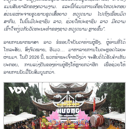
ແມ່ນສັນຍາລັກຂອງຄວາມງາມ. ແລະນີ້ກໍ່ແມ່ນການເຄື່ອນໄຫວປະກອບ
ສ່ວນແຜ່ກະຈາຍຮູບພາບຊຸດເສື້ອຍາວ ຫວຽດນາມ ໄປເຖິງເພື່ອນມິດ
ສາກົນ, ໃນນັ້ນມີປະຊາຊົນ ລາວ, ຊ່ວຍໃຫ້ປະຊາຊົນ ລາວ ມີຄວາມ
ເຂົ້າໃຈກ່ຽວກັບວັດທະນະທຳຂອງຊາວ ຫວຽດນາມ ຫຼາຍຂຶ້ນ”.
ລາຍການພາກພາສາ ລາວ ຂໍຂອບໃຈບັນດາທ່ານຜູ້ຟັງ, ຜູ້ອ່ານທີ່ໄດ້
ໂທລະສັບ, ສົ່ງຈົດໝາຍ, ອີເມວ… ມາຫາລາຍການໃນຕະຫຼອດໄລຍະ
ຜ່ານມາ. ໃນປີ 2026 ນີ້, ພວກຂ້າພະເຈົ້າຫວັງວ່າ ຈະສືບຕໍ່ໄດ້ຮັບຄຳເຫັນ
ປະກອບ, ການແບ່ງປັນຂອງທ່ານຜູ້ຟັງໃຫ້ຫຼາຍກວ່າອີກ ເພື່ອຊ່ວຍໃຫ້
ລາຍການນັບມື້ນັບສົມບູນກວ່າ.