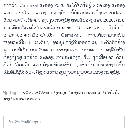
ຄາດວ່າ, Carnaval ຮະລອງ 2026 ຈະໄດ້ຈັດຂຶ້ນຢູ່ 2 ຕາແສງ ຮະລອງ
ແລະ ບາຍໄຈ, ແຂວງ ກວາງນິງ. ນີ້ກໍ່ແມ່ນສ່ວນໜຶ່ງຂອງສັບປະດາ
ວັດທະນະທຳ, ກິລາ, ທ່ອງທ່ຽວ ກວາງນິງ ຕ້ອນຮັບລະດູຮ້ອນ 2026, ດ້ວຍ
ການເຄື່ອນໄຫວທີ່ເປັນເອກະລັກສະເພາະ 15 ລາຍການ, ໃນນັ້ນມີ:
ລາຍການສະແດງສິລະປະເປີດ Carnaval, ການເຕັ້ນຕາມຖະໜົນ
“ຈັງຫວະເຕັ້ນ 5 ທະວີບ”; ງານບຸນແຂ່ງຂັນອອກແບບ, ປະດິດຄິດສ້າງ
ຮູບແບບທີ່ເປັນເອກະລັກສະເພາະຂອງແຂວງ; ການສະແດງແສງສີກຳປັ່ນ
ທ່ອງທ່ຽວຢູ່ເຂດອ່າວ ຮະລອງ; ການສະແດງແຟຊັ່ນ, ຊຸດເສື້ອຍາວ ດ້ວຍ
ຫົວຂໍ້ “ມໍລະດົກ ແລະ ສິ່ງມະຫັດສະຈັນ”…, ຜ່ານນັ້ນ, ກໍ່ຈະສ້າງຈຸດພົ້ນ
ເດັ່ນທີ່ມີຊີວິດຊີວາ, ດຶງດູດແຂກທ່ອງທ່ຽວມາຢ້ຽມຢາມແຂວງ ກວາງນິງ.
Tag:
VOV /
VOVworld /
ງານບຸນ /
ແຂ່ງຂັນ /
ອອກແບບ /
ປະດິດຄິດ
ສ້າງ /
ເອກະລັກສະເພາະ