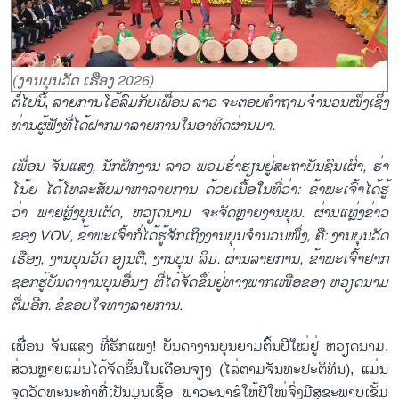
(ງານບຸນວັດ ເຮືອງ 2026)
ຕໍ່
ໄປ
ນີ້
,
ລາຍ
ການ
ໂອ້
ລົມ
ກັບ
ເພື່ອນ
ລາວ ຈະ
ຕອບ
ຄ
ຖາມ
ຈຳ
ນວນ
ໜຶ່ງເຊິ່ງ
ທ່ານ
ຜູ້
ຟັງ
ທີ່ໄດ້
ຝາກ
ມາ
ລາຍ
ການ
ໃນ
ອາ
ທິດ
ຜ່ານ
ມາ.
ເພື
່ອນ ຈັນ
ແສງ
,
ນັກ
ຝຶກ
ງານ ລາວ ພວມ
ຮ່ຳ
ຮຽນ
ຢູ່
ສະ
ຖາ
ບັນ
ຊົນ
ເຜົ່າ
,
ຮ່າ
ໂນ້ຍ ໄດ້
ໂທ
ລະ
ສັບ
ມາ
ຫາ
ລາຍ
ການ ດ້ວຍເນື້ອໃນທີ່ວ່າ: ຂ້າພະເຈົ້າໄດ້ຮູ້
ວ່າ ພາຍຫຼັງບຸນເຕັດ, ຫວຽດນາມ ຈະຈັດຫຼາຍງານບຸນ. ຜ່ານແຫຼ່ງຂ່າວ
ຂອງ VOV, ຂ້າພະເຈົ້າກໍ່ໄດ້ຮູ້ຈັກເຖິງງານບຸນຈຳນວນໜຶ່ງ, ຄື: ງານບຸນວັດ
ເຮືອງ, ງານບຸນວັດ ອຽນຕື, ງານບຸນ ລິມ. ຜ່ານລາຍການ, ຂ້າພະເຈົ້າຢາກ
ຊອກຮູ້ບັນດາງານບຸນອື່ນໆ ທີ່ໄດ້ຈັດຂຶ້ນຢູ່ທາງພາກເໜືອຂອງ ຫວຽດນາມ
ຕື່ມອີກ. ຂໍຂອບໃຈທາງລາຍການ.
ເພື່ອນ ຈັນແສງ ທີ່ຮັກແພງ! ບັນດາງານບຸນຍາມຕົ້ນປີໃໝ່ຢູ່ ຫວຽດນາມ,
ສ່ວນຫຼາຍແມ່ນໄດ້ຈັດຂຶ້ນໃນເດືອນຈຽງ (ໄລ່ຕາມຈັນທະປະຕິທິນ), ແມ່ນ
ຈຸດວັດທະນະທຳທີ່ເປັນມູນເຊື້ອ ພາວະນາຂໍໃຫ້ປີໃໝ່ຈົ່ງມີສຸຂະພາບເຂັ້ມ