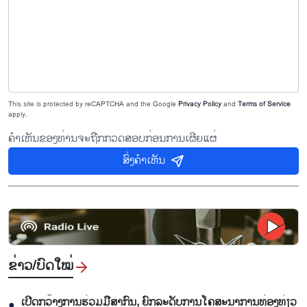
This site is protected by reCAPTCHA and the Google
Privacy Policy
and
Terms of Service
apply.
ຄຳເຫັນຂອງທ່ານຈະຖືກກວດສອບກ່ອນການເຜີຍແຜ່
ສົ່ງຄຳເຫັນ
ຂ່າວ/ບົດ​ໃໝ່
ເປີດກວ້າງການຮ່ວມມືສາກົນ, ຍົກລະດັບການໂຄສະນາການທ່ອງທ່ຽວ
●