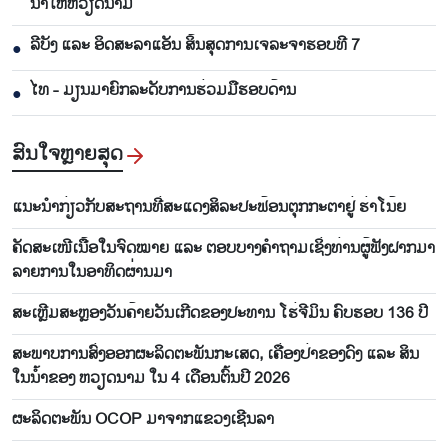
ນາ​ໃຫ້​ຫວຽດ​ນາມ
ລີ​ບັງ ແລະ ອິດ​ສະ​ລາ​ແອັນ ສິ້ນ​ສຸດ​ການ​ເຈ​ລະ​ຈາ​ຮອບ​ທີ 7
●
ໄທ - ມຽນ​ມາ​ຍົກ​ລະ​ດັບ​ການ​ຮ່ວມ​ມື​ຮອບ​ດ້ານ
●
ສົນ​ໃຈ​ຫຼາຍ​ສຸດ
ແນະ​ນຳ​ກ່ຽວ​ກັບສະ​ຖານ​ທີ່​ສະ​ແດງ​ສິ​ລະ​ປະ​ຟ້ອນ​ຕຸກ​ກະ​ຕາ​ຢູ່ ຮ່າ​ໂນ້ຍ
ຄັດສະເໜີເນື້ອໃນຈົດໝາຍ ແລະ ຕອບບາງຄຳຖາມເຊິ່ງທ່ານຜູ້ຟັງຝາກມາ
ລາຍການໃນອາທິດຜ່ານມາ
ສະເຫຼີມສະຫຼອງວັນຄ້າຍວັນເກີດຂອງປະທານ ໂຮ່ຈີມິນ ຄົບຮອບ 136 ປີ
ສະ​ພາບ​ການ​ສົ່ງ​ອອກ​ຜະ​ລິ​ດ​ຕະ​ພັນ​ກະ​ເສດ, ເຄື່ອງ​ປ່າ​ຂອງ​ດົງ ແລະ ສິນ​
ໃນ​ນ້ຳ​ຂອງ ຫວຽດ​ນາມ ​ໃນ​ 4 ເດືອນ​ຕົ້ນ​ປີ 2026
​ຜ​ະ​ລິດ​ຕະ​ພັນ OCOP ມາ​ຈາກ​ແຂວງເຊີນ​ລາ