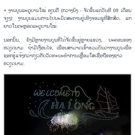
+ ງານບຸນລະດູບານໃໝ່ ອຽນຕື (ກວາງນິງ - ຈັດຂຶ້ນແຕ່ວັນທີ 09 ເດືອນ
ຈຽງ): ງານບຸນແມ່ນການໄປນະມັດສະການຢູ່ເທິງຈອມພູທີ່ສັກສິດ, ແກ່
ຍາວໃນຕະຫຼອດລະດູບານໃໝ່.
ນອກນັ້ນ, ຍັງມີຫຼາຍງານບຸນທີ່ໄດ້ຈັດຂຶ້ນຢູ່ຫຼາຍແຂວງ, ນະຄອນຂອງ
ຫວຽດນາມ. ຖ້າມີເງື່ອນໄຂ, ເພື່ອນສາມາດເຂົ້າຮ່ວມບັນດາງານບຸນເພື່ອ
ຊອກຮູ້ແຈ້ງກວ່າກ່ຽວກັບວັດທະນະທຳການເຫຼື້ອມໃສເຊື່ອຖືຂອງຊາວ
ຫວຽດນາມ.