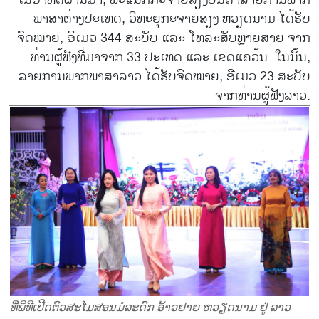
ພາສາຕ່າງປະເທດ, ວິທະຍຸກະຈາຍສຽງ ຫວຽດນາມ ໄດ້ຮັບ
ຈົດໝາຍ, ອີເມວ 344 ສະບັບ ແລະ ໂທລະສັບຫຼາຍສາຍ ຈາກ
ທ່ານຜູ້ຟັງທີ່ມາຈາກ 33 ປະເທດ ແລະ ເຂດແຄວ້ນ. ໃນນັ້ນ,
ລາຍການພາກພາສາລາວ ໄດ້ຮັບຈົດໝາຍ, ອີເມວ 23 ສະບັບ
ຈາກທ່ານຜູ້ຟັງລາວ.
ທີ່ພິທີເປີດຕົວ
ສະ
ໂມ
ສອນມ
ລະ
ດົກ
ອ້າວຢາຍ ຫວຽດ
ນາມ ຢູ່ ລາວ