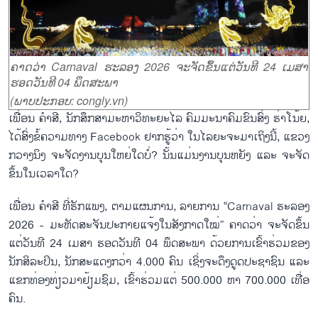
ຄາດວ່າ Carnaval ຮະລອງ 2026 ຈະຈັດຂຶ້ນແຕ່ວັນທີ 24 ເມສາ
ຮອດວັນທີ 04 ພຶດສະພາ
(ພາບປະກອບ: congly.vn)
ເພື່ອນ ຄຳສີ, ນັກສຶກສາມະຫາວິທະຍະໄລ ຄົມມະນາຄົມຂົນສົ່ງ ຮ່າໂນ້ຍ,
ໄດ້ສົ່ງຂໍ້ຄວາມທາງ Facebook ຢາກຮູ້ວ່າ ໃນໄລຍະຈະມາເຖິງນີ້, ແຂວງ
ກວາງນິງ ຈະຈັດງານບຸນໃຫຍ່ໃດບໍ່? ນັ້ນແມ່ນງານບຸນຫຍັງ ແລະ ຈະຈັດ
ຂຶ້ນໃນເວລາໃດ?
ເພື່ອນ ຄຳສີ ທີ່ຮັກແພງ, ຕາມແຜນການ, ລາຍການ “Carnaval ຮະລອງ
2026 - ມະຫັດສະຈັນປະກາຍແຈ້ງໃນສັງກາດໃໝ່” ຄາດວ່າ ຈະຈັດຂຶ້ນ
ແຕ່ວັນທີ 24 ເມສາ ຮອດວັນທີ 04 ພຶດສະພາ ດ້ວຍການເຂົ້າຮ່ວມຂອງ
ນັກສິລະປິນ, ນັກສະແດງກວ່າ 4.000 ຄົນ ເຊິ່ງຈະດຶງດູດປະຊາຊົນ ແລະ
ແຂກທ່ອງທ່ຽວມາຢ້ຽມຊົມ, ເຂົ້າຮ່ວມແຕ່ 500.000 ຫາ 700.000 ເທື່ອ
ຄົນ.