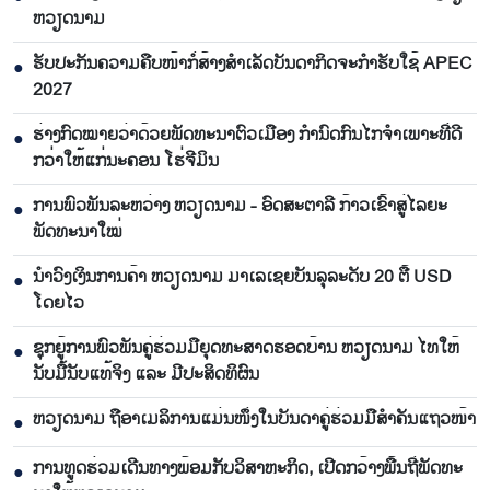
ຫວຽດນາມ
ຮັບປະກັນຄວາມຄືບໜ້າກໍ່ສ້າງສຳເລັດບັນດາກິດຈະກຳຮັບໃຊ້ APEC
●
2027
ຮ່າງກົດໝາຍວ່າດ້ວຍພັດທະນາຕົວເມືອງ ກຳນົດກົນໄກຈຳເພາະທີ່ດີ
●
ກວ່າໃຫ້ແກ່ນະຄອນ ໂຮ່ຈີມິນ
ການພົວພັນລະຫວ່າງ ຫວຽດນາມ - ອົດສະຕາລີ ກ້າວເຂົ້າສູ່ໄລຍະ
●
ພັດທະນາໃໝ່
ນຳ​ວົງ​ເງິນ​ການ​ຄ້າ ຫວຽດ​ນາມ ມາ​ເລ​ເຊຍ​ບັນ​ລຸ​ລະ​ດັບ 20 ຕື້ USD
●
ໂດຍ​ໄວ
ຊຸກ​ຍູ້​ການ​ພົວ​ພັນ​ຄູ່​ຮ່ວມ​ມື​ຍຸດ​ທະ​ສາດ​ຮອດ​ບ້ານ ຫວຽດ​ນາມ ໄທ​ໃຫ້​
●
ນັບ​ມື້​ນັບ​ແທ້​ຈິງ ແລະ ມີ​ປະ​ສິດ​ທິ​ຜົນ
ຫ​ວຽດ​ນາມ ຖື​ອາ​ເມ​ລິ​ການ​ແມ່ນ​ໜຶ່ງ​ໃນ​ບັນ​ດາ​ຄູ່​ຮ່ວມ​ມື​ສຳ​ຄັນ​ແຖວ​ໜ້າ
●
ການ​ທູດ​ຮ່ວມ​ເດີນ​ທາງ​ພ້ອມກັບ​ວິ​ສາ​ຫະ​ກ​ິດ, ເປີດກວ້າງ​ພື້ນ​ຖີ່​ພັດ​ທະ​
●