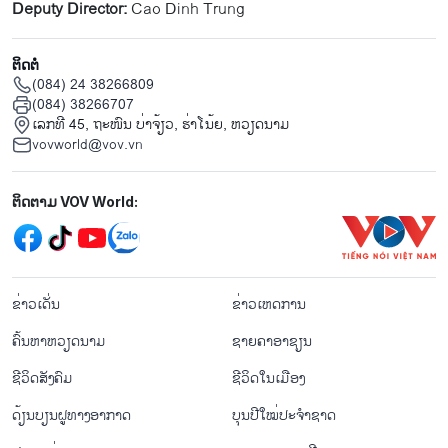
Deputy Director:
Cao Dinh Trung
ຕິດຕໍ່
(084) 24 38266809
(084) 38266707
ເລກທີ 45, ຖະໜົນ ບ່າ​ຈ້ຽວ, ຮ່າ​ໂນ້ຍ, ຫວຽດນາມ
vovworld@vov.vn
Mạng xã hội
ຕິດຕາມ VOV World:
menu footer tiếng Lào
ຂ່າວເດັ່ນ
ຂ່າວເຫດການ
ຄົ້ນຫາຫວຽດນາມ
ຊາຍຄາອາຊຽນ
ຊີ​ວິດ​ສັງ​ຄົມ
ຊີ​ວິດ​ໃນ​ເມືອງ
ດ້ຽນບຽນ​ຝູທາງ​ອາກາດ
ບຸນປີໃໝ່ປະຈຳຊາດ