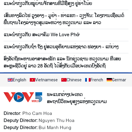
ແນະ​ນຳ​ກ່ຽວ​ກັບ​ໝູ່​ບ້ານ​ຈັກ​ສານ​ທີ່​ມີ​ຊື່​ສຽງ ຢູ່​ຮ່າ​ໂນ້ຍ
ເສັ້ນທາງລົດໄຟ ວູງອາງ - ມູຢ້າ - ທ່າແຂກ - ວຽງຈັນ: ໂຄງການເຊື່ອມຕໍ່
ພື້ນຖານໂຄງລ່າງຈຸດສຸມລະຫວ່າງ ຫວຽດນາມ ແລະ ລາວ
ແນະ​ນຳ​ກ່ຽວ​ກັບ​ ສະ​ມາ​ຄົມ We Love Phở
ແນະ​ນຳ​ກ່ຽວ​ກັບ​ຖ້ຳ ຖັງ ຢູ່​ສວນ​ອຸ​ທິຍ​ານ​ແຫ່ງ​ຊາດ ຟອງ​ຍາ - ແກ໋​ບ່າງ
ສົ່ງອັດຖິທະຫານອາສາສະໝັກ ແລະ ນັກຊ່ຽວຊານ ຫວຽດນາມ ທີ່ເສຍ
ສະຫຼະຊີວິດຢູ່ ລາວ 28 ອັດຖິ ໄດ້ສົ່ງກັບເມືອປະເທດປົງອັດຖິ
English
Vietnamese
Chinese
French
German
ພະແນກຕ່າງປະເທດ
ສະຖານີວິທະຍຸສຽງແຫ່ງຫວຽດນາມ
Director
: Pho Cam Hoa
Deputy Director:
Nguyen Thu Hoa
Deputy Director:
Bui Manh Hung