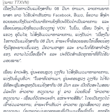
(ພາບ: TTXVN)
ເນື່ອງໃນໂອກາດວັນແມ່ຍິງສາກົນ 08 ມີນາ ຜ່ານມາ, ລາຍການພາກ
ພາສາ ລາວ ໄດ້ຮັບຄຳເຫັນຜ່ານ Facebook, ອີເມວ, ຂໍ້ຄວາມ ສົ່ງຄຳ
ອວຍພອນເຖິງບັນດາບັນນາທິການຍິງທີ່ປະຕິບັດດຳເນີນລາຍການ ແລະ
ເອື້ອຍນ້ອງແມ່ຍິງທີ່ພວມເຮັດວຽກຢູ່ VOV. ໃນນັ້ນ, ເພື່ອນ ວົງຄຳ, ຢູ່
ແຂວງ ອຸດົມໄຊ ໄດ້ສົ່ງອີເມວມາຫາລາຍການ, ແບ່ງປັນວ່າ:
“ເນື່ອງໃນ
ໂອກາດວັນແມ່ຍິງສາກົນ 08 ມີນາ, ຂ້າພະເຈົ້າຂໍອວຍພອນໃຫ້ເອື້ອຍນ້ອງ
ຈົ່ງມີສຸຂະພາບເຂັ້ມແຂງ, ມີຄວາມຜາສຸກ ແລະ ຍາມໃດກໍ່ຮັກສາກຳລັງ
ແຮງ, ຄວາມໄວ້ເນື້ອເຊື່ອໃຈ ແລະ ປະຕິບັດສຳເລັດທຸກໜ້າທີ່ທີ່ໄດ້ຮັບ
ມອບໝາຍ”.
ເພື່ອນ ຄຳປະສົງ, ຢູ່ນະຄອນຫຼວງ ວຽງຈັນ ໄດ້ສົ່ງອີເມວມາຫາລາຍການ,
ແບ່ງປັນຂໍ້ມູນທີ່ວ່າ:
“ໃນອາທິດຜ່ານມາ, ຢູ່ນະຄອນຫຼວງ ວຽງຈັນ ໄດ້ຈັດ
ພິທີສະເຫຼີມສະຫຼອງວັນແມ່ຍິງສາກົນ 08 ມີນາ ແລະ ເປີດຕົວສະໂມສອນ
ມໍລະດົກ ອ້າວຢາຍ ຫວຽດນາມ ຢູ່ ລາວ ດ້ວຍຫົວຂໍ້ “ອ້າວຢາຍ
ຫວຽດນາມ - ເຊື່ອມຕໍ່ວັດທະນະທຳ, ແຜ່ກະຈາຍສີສັນ”. ໂດຍເປັນກຽດໄດ້
ເຂົ້າຮ່ວມລາຍການ, ຂ້າພະເຈົ້າເຫັນວ່າ ອ້າວຢາຍ (ຊຸດເສື້ອຍາວ) ຂອງ
ຫວຽດນາມ ບໍ່ພຽງແຕ່ແມ່ນຊຸດອາພອນທີ່ເປັນມູນເຊື້ອເທົ່ານັ້ນ, ຫາກຍັງ