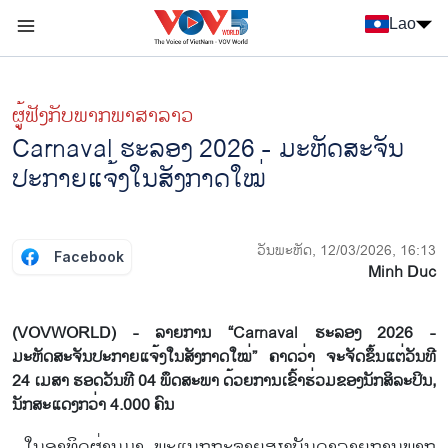
Nhảy đến nội dung
Lao
Menu trang chủ tiếng Lào
menu phụ tiếng Lào
ຜູ້​ຟັງ​ກັບ​ພາກ​ພາ​ສາ​ລາວ
Carnaval ຮະ​ລອງ 2026 - ມະ​ຫັດ​ສະ​ຈັນ​
ປະກາຍແຈ້ງໃນ​ສັງ​ກາດ​ໃໝ່
ວັນພະຫັດ, 12/03/2026, 16:13
Facebook
Minh Duc
(VOVWORLD) - ລາຍການ “Carnaval ຮະລອງ 2026 -
ມະຫັດສະຈັນປະກາຍແຈ້ງໃນສັງກາດໃໝ່” ຄາດວ່າ ຈະຈັດຂຶ້ນແຕ່ວັນທີ
24 ເມສາ ຮອດວັນທີ 04 ພຶດສະພາ ດ້ວຍການເຂົ້າຮ່ວມຂອງນັກສິລະປິນ,
ນັກສະແດງກວ່າ 4.000 ຄົນ
ໃນອາທິດຜ່ານມາ, ພະແນກກະຈາຍສຽງບັນດາລາຍການພາກ